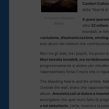
Cantieri Cultura
della “libertà di
Il maestro Gianluca
A quasi quarant
Badon
oltre
32 milioni
mondiali, le te
e
sclusione, disumanizzazione, omologa
solo alcuni dei mattoni che contribuiscon
Muri tra gli stati, tra i popoli, tra poveri 
Muri talvolta invisibili, ma terribilmente 
progressivamente si alzano per chiuder
rappresentano forse il muro che ci rigua
The bleeding hearts and the artists. Mak
Outside the wall
, brano che rappresenta 
album.
Anestetizzati al dolore e insensib
accorgiamo che quel muro fatto di pregiu
a noi abbatterlo
. L’arte, musica e la poes