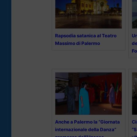
Rapsodia satanica al Teatro
Un
Massimo di Palermo
de
Fo
Anche a Palermo la “Giornata
Ci
internazionale della Danza”
“S