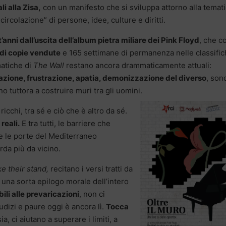
li alla Zisa,
con un manifesto che si sviluppa attorno alla temat
 circolazione” di persone, idee, culture e diritti.
’anni dall’uscita dell’album pietra miliare dei Pink Floyd
, che c
 di copie vendute
e 165 settimane di permanenza nelle classifi
matiche di
The Wall
restano ancora drammaticamente attuali:
zione, frustrazione, apatia, demonizzazione del diverso
, son
o tuttora a costruire muri tra gli uomini.
e ricchi, tra sé e ciò che è altro da sé.
reali.
E tra tutti, le barriere che
e le porte del Mediterraneo
rda più da vicino.
e their stand,
recitano i versi tratti da
una sorta epilogo morale dell’intero
ili alle prevaricazioni
, non ci
dizi e paure oggi è ancora lì.
Tocca
ia, ci aiutano a superare i limiti, a