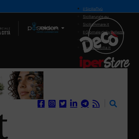
il SiciliaTivù
Siciliarurale.eu
Siciliammare.it
Il Network
Il Giornale della Bellezza
Siciliamedica.it
Sanitainsicilia.it