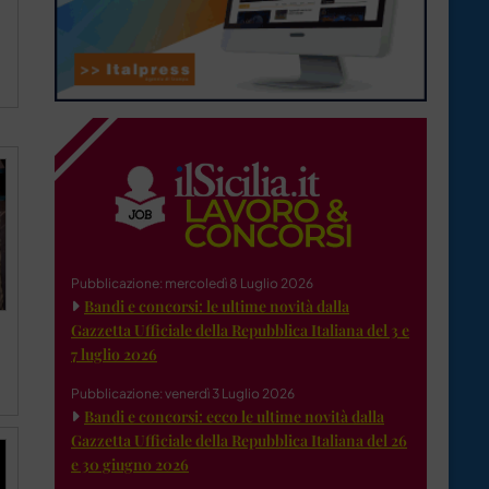
Pubblicazione: mercoledì 8 Luglio 2026
Bandi e concorsi: le ultime novità dalla
Gazzetta Ufficiale della Repubblica Italiana del 3 e
7 luglio 2026
Pubblicazione: venerdì 3 Luglio 2026
Bandi e concorsi: ecco le ultime novità dalla
Gazzetta Ufficiale della Repubblica Italiana del 26
e 30 giugno 2026