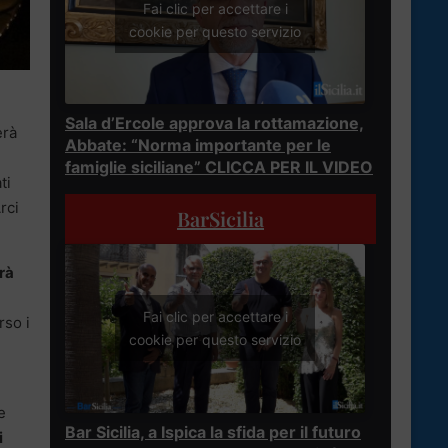
Fai clic per accettare i
cookie per questo servizio
Sala d’Ercole approva la rottamazione,
erà
Abbate: “Norma importante per le
famiglie siciliane” CLICCA PER IL VIDEO
ti
rci
BarSicilia
rà
Fai clic per accettare i
rso i
cookie per questo servizio
le
Bar Sicilia, a Ispica la sfida per il futuro
i