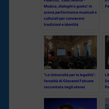
Palermo, ‘Cuor/Anima –
Il
Musica, dialoghi e gusto’: in
Pa
scena performance musicali e
culturali per conoscere
tradizioni e identità
“Le Università per la legalità”:
Li
l’eredità di Giovanni Falcone
De
raccontata negli atenei
Pa