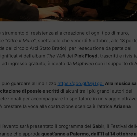
 strumento di resistenza alla creazione di ogni tipo di muro,
sce
“Oltre il Muro
“, spettacolo che venerdì 5 ottobre, alle 18 port
de del circolo Arci Stato Brado), per l’esecuzione da parte del
significativi dell’album
The Wall
dei
Pink Floyd
, trascritti e rivisita
o, ad ingresso gratuito, è ideato da
Maghweb
con il supporto di A
i può guardare all’indirizzo
https://goo.gl/MijTgo.
Alla musica sa
citazione di poesie e scritti
di alcuni tra i più grandi autori del
elezionati per accompagnare lo spettatore in un viaggio attrave
A prestare la voce alla costruzione scenica è l’attrice
Arianna
ll’evento sarà presentato il programma del
Sabir
, il Festival del
rranee che approda
quest’anno a Palermo, dall’11 al 14 ottobre a