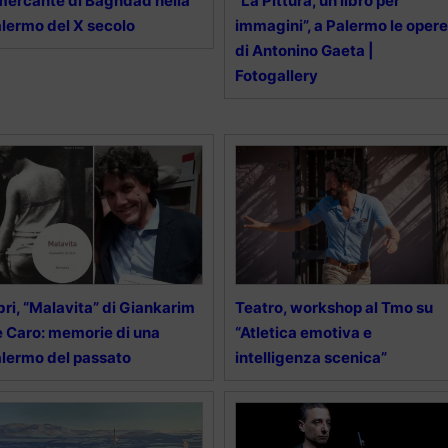
 mercante di Baghdad nella
”La Pittura, un libro per
lermo del X secolo
immagini”, a Palermo le opere
di Antonino Gaeta |
Fotogallery
bri, “Malavita” di Giankarim
Teatro, workshop al Tmo su
 Caro: memorie di una
“Atletica emotiva e
lermo del passato
intelligenza scenica”