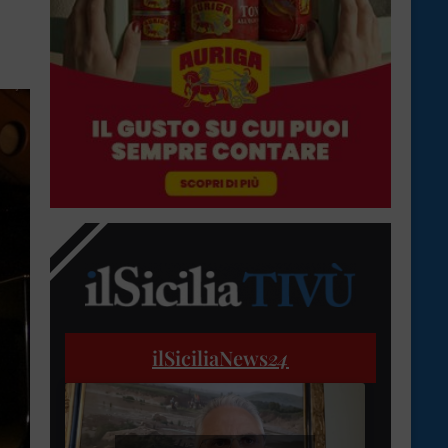
ilSiciliaNews
24