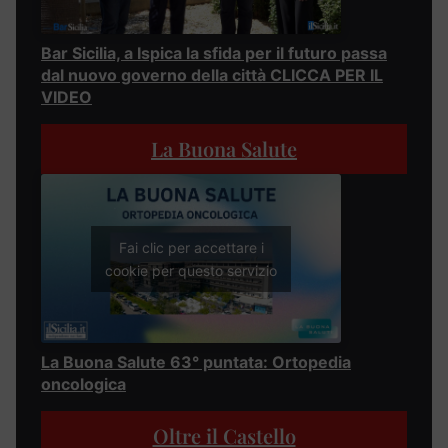
Bar Sicilia, a Ispica la sfida per il futuro passa
dal nuovo governo della città CLICCA PER IL
VIDEO
La Buona Salute
Fai clic per accettare i
cookie per questo servizio
La Buona Salute 63° puntata: Ortopedia
oncologica
Oltre il Castello