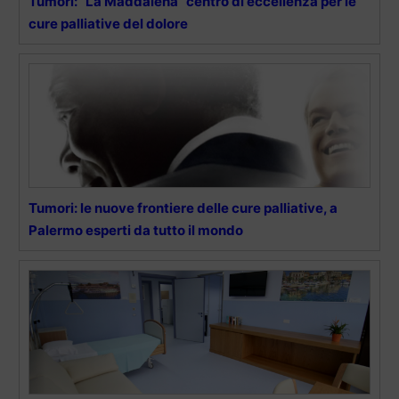
Tumori: “La Maddalena” centro di eccellenza per le
cure palliative del dolore
Tumori: le nuove frontiere delle cure palliative, a
Palermo esperti da tutto il mondo