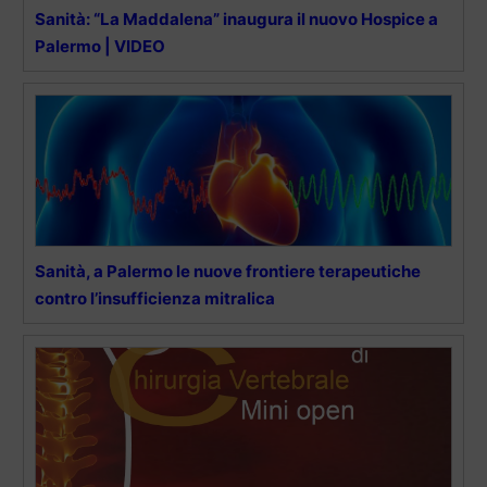
Sanità: “La Maddalena” inaugura il nuovo Hospice a
Palermo | VIDEO
Sanità, a Palermo le nuove frontiere terapeutiche
contro l’insufficienza mitralica