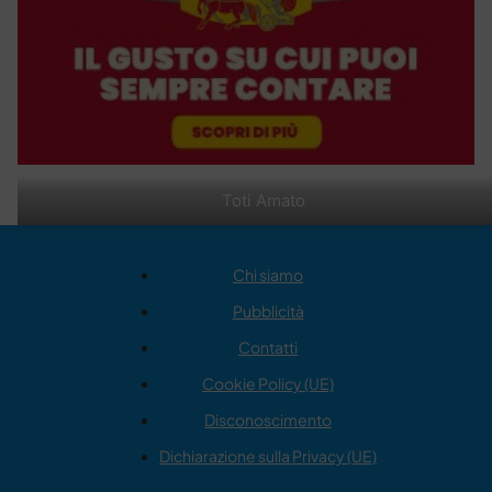
Toti Amato
Chi siamo
Pubblicità
Contatti
Cookie Policy (UE)
Disconoscimento
Dichiarazione sulla Privacy (UE)