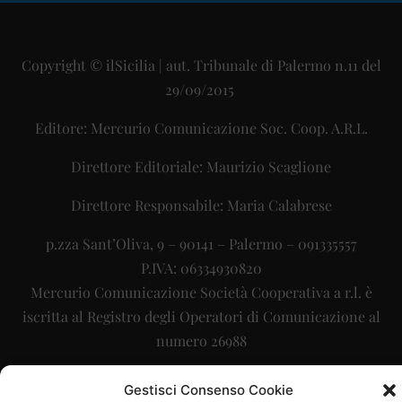
Copyright © ilSicilia | aut. Tribunale di Palermo n.11 del
29/09/2015
Editore: Mercurio Comunicazione Soc. Coop. A.R.L.
Direttore Editoriale: Maurizio Scaglione
Direttore Responsabile: Maria Calabrese
p.zza Sant’Oliva, 9 – 90141 – Palermo – 091335557
P.IVA: 06334930820
Mercurio Comunicazione Società Cooperativa a r.l. è
iscritta al Registro degli Operatori di Comunicazione al
numero 26988
Sito gestito da
La Digitale srl
–
info@ladigitale.it
Gestisci Consenso Cookie