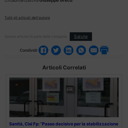
Cittadinanzattiva
Giuseppe Greco
.
Tutti gli articoli dell'autore
Salute
Questo articolo fa parte delle categorie:
Condividi
Articoli Correlati
Sanità, Cisl Fp: “Passo decisivo per la stabilizzazione