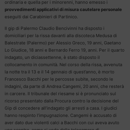
ordinaria e quella per i minorenni, hanno emesso i
provvedimenti applicativi di misura cautelare personale
eseguiti dai Carabinieri di Partinico.
Il gip di Palermo Claudio Bencivinni ha disposto i
domiciliari per la rissa davanti alla discoteca Medusa di
Balestrate (Palermo) per Alessio Greco, 19 anni, Gaetano
Lo Giudice, 18 anni e Bernardo Ferro 19, anni. Per il quarto
indagato, un diciassettenne, è stato disposto il
collocamento in comunità. Nel corso della rissa, avvenuta
la notte tra il 13 e il 14 gennaio di quest’anno, è morto
Francesco Bacchi per le percosse subite, secondo le
indagini, da parte di Andrea Cangemi, 20 anni, che resterà
in carcere. Il tribunale del riesame si è pronunciato sul
ricorso presentato dalla Procura contro la decisione del
Gip di concedere all’indagato gli arresti a casa. I giudici
hanno respinto l’impugnazione. Cangemi è accusato di
aver dato due violenti calci a Bacchi con cui aveva avuto
uno scontro, come si vede dalle telecamere di