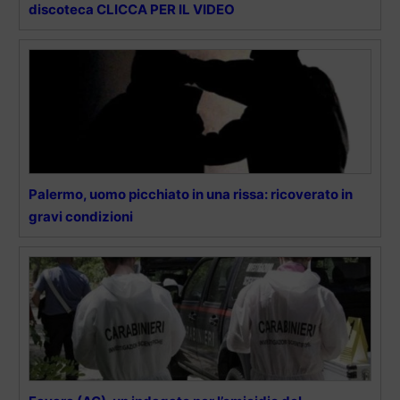
discoteca CLICCA PER IL VIDEO
Palermo, uomo picchiato in una rissa: ricoverato in
gravi condizioni