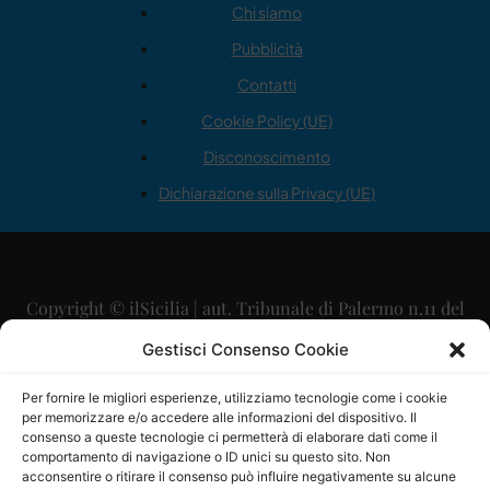
Chi siamo
Pubblicità
Contatti
Cookie Policy (UE)
Disconoscimento
Dichiarazione sulla Privacy (UE)
Copyright © ilSicilia | aut. Tribunale di Palermo n.11 del
29/09/2015
Gestisci Consenso Cookie
Editore: Mercurio Comunicazione Soc. Coop. A.R.L.
Per fornire le migliori esperienze, utilizziamo tecnologie come i cookie
per memorizzare e/o accedere alle informazioni del dispositivo. Il
Direttore Editoriale: Maurizio Scaglione
consenso a queste tecnologie ci permetterà di elaborare dati come il
comportamento di navigazione o ID unici su questo sito. Non
Direttore Responsabile: Maria Calabrese
acconsentire o ritirare il consenso può influire negativamente su alcune