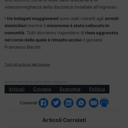
videosorveglianza della discoteca installate all’ingresso.
I
tre indagati maggiorenni
sono stati ristretti agli
arresti
domiciliari
mentre il
minorenne è stato collocato in
comunità
. Tutti dovranno rispondere di
rissa aggravata
nel corso della quale è rimasto ucciso
il giovane
Francesco Bacchi.
Tutti gli articoli dell'autore
Questo articolo fa parte delle categorie:
Articoli
Cronaca
Economia
Politica
Condividi
Articoli Correlati