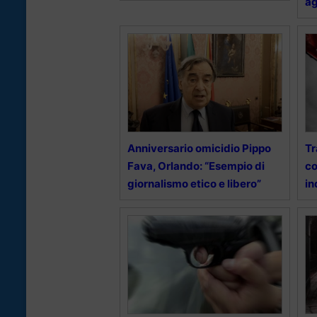
ag
Anniversario omicidio Pippo
Tr
Fava, Orlando: “Esempio di
co
giornalismo etico e libero”
in