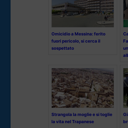
Omicidio a Messina: ferito
Ca
fuori pericolo, si cerca il
Fa
sospettato
un
al
Strangola la moglie e si toglie
Gi
la vita nel Trapanese
br