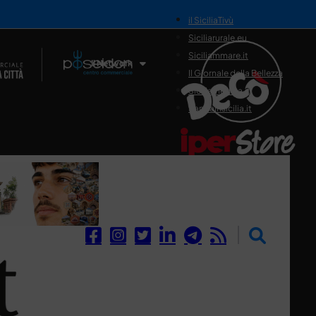
il SiciliaTivù
Siciliarurale.eu
Siciliammare.it
Il Network
Il Giornale della Bellezza
Siciliamedica.it
Sanitainsicilia.it