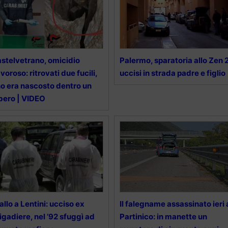
stelvetrano, omicidio
Palermo, sparatoria allo Zen 2
voroso: ritrovati due fucili,
uccisi in strada padre e figlio
o era nascosto dentro un
bero | VIDEO
allo a Lentini: ucciso ex
Il falegname assassinato ieri 
igadiere, nel ’92 sfuggì ad
Partinico: in manette un