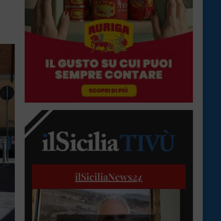
ilSiciliaNews
24