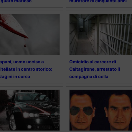
guato mafioso
muratore di cinquanta anni
apani, uomo ucciso a
Omicidio al carcere di
ltellate in centro storico:
Caltagirone, arrestato il
dagini in corso
compagno di cella