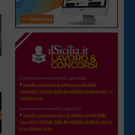
Pubblicazione: mercoledì 8 Luglio 2026
Bandi e concorsi: le ultime novità dalla
Gazzetta Ufficiale della Repubblica Italiana del 3 e
7 luglio 2026
Pubblicazione: venerdì 3 Luglio 2026
Bandi e concorsi: ecco le ultime novità dalla
Gazzetta Ufficiale della Repubblica Italiana del 26
e 30 giugno 2026