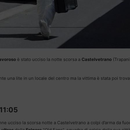
avoroso
è stato ucciso la notte scorsa a
Castelvetrano
(Trapani
e una lite in un locale del centro ma la vittima è stata poi trova
11:05
ne ucciso la scorsa notte a Castelvetrano a colpi d’arma da fuo
i
ultras
della
Folgore
“Old Fans”, squadra di calcio della sua città