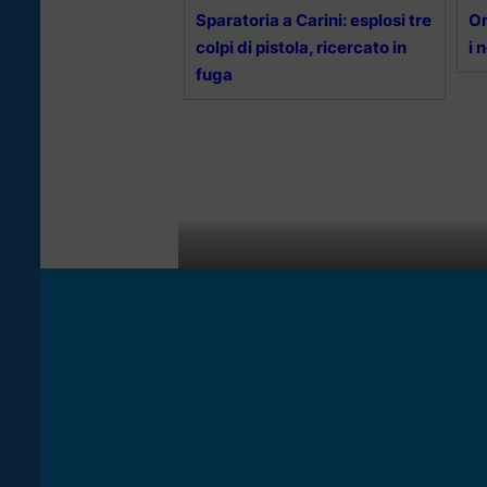
Sparatoria a Carini: esplosi tre
Om
colpi di pistola, ricercato in
i 
fuga