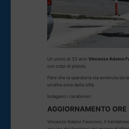
Un uomo di 33 anni
Vincenzo Adamo F
con colpi di pistola.
Pare che la sparatoria sia avvenuta durant
un’altra zona della città.
Indagano i carabinieri.
AGGIORNAMENTO ORE 
Vincenzo Adamo Favoroso, il trentatreen
era uno dei fondatori del gruppo di tifos