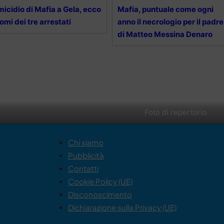
icidio di Mafia a Gela, ecco
Mafia, puntuale come ogni
nomi dei tre arrestati
anno il necrologio per il padre
di Matteo Messina Denaro
Foto di repertorio
Chi siamo
Pubblicità
Contatti
Cookie Policy (UE)
Disconoscimento
Dichiarazione sulla Privacy (UE)