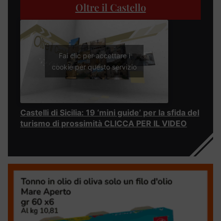
Oltre il Castello
Fai clic per accettare i
cookie per questo servizio
Castelli di Sicilia: 19 ‘mini guide’ per la sfida del
turismo di prossimità CLICCA PER IL VIDEO