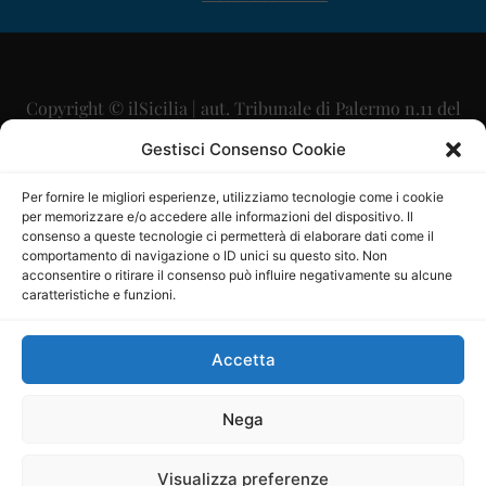
Copyright © ilSicilia | aut. Tribunale di Palermo n.11 del
29/09/2015
Gestisci Consenso Cookie
Editore: Mercurio Comunicazione Soc. Coop. A.R.L.
Per fornire le migliori esperienze, utilizziamo tecnologie come i cookie
per memorizzare e/o accedere alle informazioni del dispositivo. Il
Direttore Editoriale: Maurizio Scaglione
consenso a queste tecnologie ci permetterà di elaborare dati come il
comportamento di navigazione o ID unici su questo sito. Non
Direttore Responsabile: Maria Calabrese
acconsentire o ritirare il consenso può influire negativamente su alcune
caratteristiche e funzioni.
p.zza Sant’Oliva, 9 – 90141 – Palermo – 091335557
P.IVA: 06334930820
Accetta
Mercurio Comunicazione Società Cooperativa a r.l. è
iscritta al Registro degli Operatori di Comunicazione al
Nega
numero 26988
Visualizza preferenze