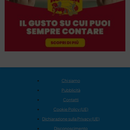
Chi siamo
Pubblicità
Contatti
Cookie Policy (UE)
Dichiarazione sulla Privacy (UE)
Disconoscimento