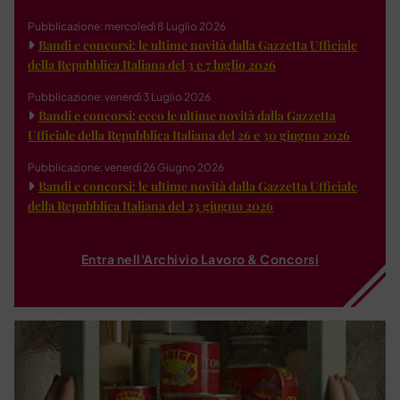
Pubblicazione: mercoledì 8 Luglio 2026
Bandi e concorsi: le ultime novità dalla Gazzetta Ufficiale
della Repubblica Italiana del 3 e 7 luglio 2026
Pubblicazione: venerdì 3 Luglio 2026
Bandi e concorsi: ecco le ultime novità dalla Gazzetta
Ufficiale della Repubblica Italiana del 26 e 30 giugno 2026
Pubblicazione: venerdì 26 Giugno 2026
Bandi e concorsi: le ultime novità dalla Gazzetta Ufficiale
della Repubblica Italiana del 23 giugno 2026
Entra nell'Archivio Lavoro & Concorsi