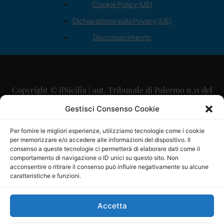
Cookie Policy (UE)
Dichiarazione sulla Privacy (UE)
Disconoscimento
Copyright © ilSicilia | aut. Tribunale di Palermo n.11 del
29/09/2015
Gestisci Consenso Cookie
Editore: Mercurio Comunicazione Soc. Coop. A.R.L.
Per fornire le migliori esperienze, utilizziamo tecnologie come i cookie
per memorizzare e/o accedere alle informazioni del dispositivo. Il
Direttore Editoriale: Maurizio Scaglione
consenso a queste tecnologie ci permetterà di elaborare dati come il
comportamento di navigazione o ID unici su questo sito. Non
Direttore Responsabile: Maria Calabrese
acconsentire o ritirare il consenso può influire negativamente su alcune
caratteristiche e funzioni.
p.zza Sant’Oliva, 9 – 90141 – Palermo – 091335557
P.IVA: 06334930820
Accetta
Mercurio Comunicazione Società Cooperativa a r.l. è