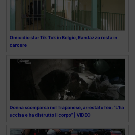
Omicidio star Tik Tok in Belgio, Randazzo resta in
carcere
Donna scomparsa nel Trapanese, arrestato l’ex: “L’ha
uccisa e ha distrutto il corpo” | VIDEO