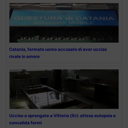
Catania, fermato uomo accusato di aver ucciso
rivale in amore
Ucciso a sprangate a Vittoria (Sr): attesa autopsia e
convalida fermi