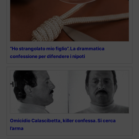
“Ho strangolato mio figlio”. La drammatica
confessione per difendere i nipoti
Omicidio Calascibetta, killer confessa. Si cerca
l’arma