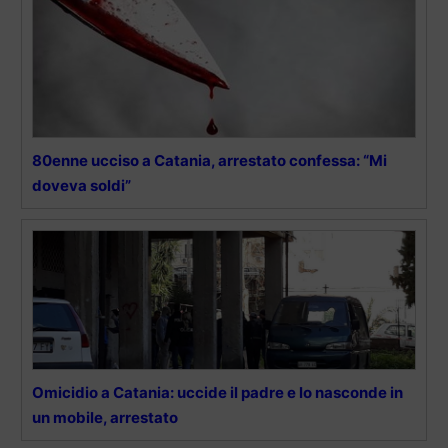
80enne ucciso a Catania, arrestato confessa: “Mi
doveva soldi”
Omicidio a Catania: uccide il padre e lo nasconde in
un mobile, arrestato