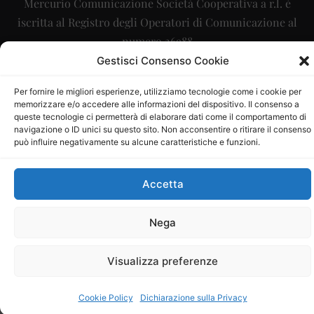
Mercurio Comunicazione Società Cooperativa a r.l. è
iscritta al Registro degli Operatori di Comunicazione al
numero 26988
Gestisci Consenso Cookie
Sito gestito da
La Digitale srl
–
info@ladigitale.it
Per fornire le migliori esperienze, utilizziamo tecnologie come i cookie per
memorizzare e/o accedere alle informazioni del dispositivo. Il consenso a
queste tecnologie ci permetterà di elaborare dati come il comportamento di
navigazione o ID unici su questo sito. Non acconsentire o ritirare il consenso
può influire negativamente su alcune caratteristiche e funzioni.
Accetta
Nega
Visualizza preferenze
Cookie Policy
Dichiarazione sulla Privacy