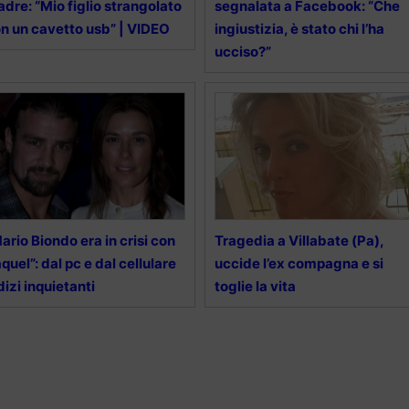
dre: “Mio figlio strangolato
segnalata a Facebook: “Che
n un cavetto usb” | VIDEO
ingiustizia, è stato chi l’ha
ucciso?”
ario Biondo era in crisi con
Tragedia a Villabate (Pa),
quel”: dal pc e dal cellulare
uccide l’ex compagna e si
dizi inquietanti
toglie la vita