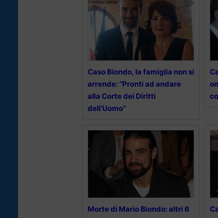
Caso Biondo, la famiglia non si
Ca
arrende: “Pronti ad andare
om
alla Corte dei Diritti
co
dell’Uomo”
Morte di Mario Biondo: altri 6
Ca