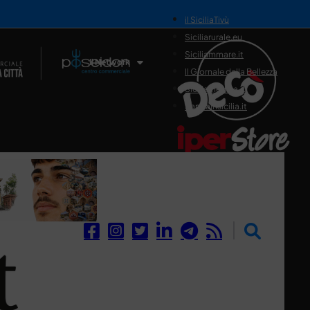
il SiciliaTivù
Siciliarurale.eu
Siciliammare.it
Il Network
Il Giornale della Bellezza
Siciliamedica.it
Sanitainsicilia.it