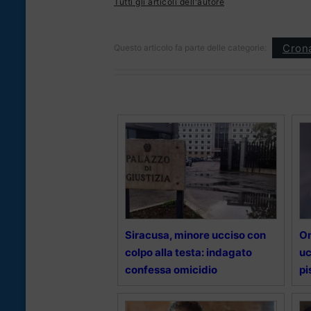
Tutti gli articoli dell'autore
Cron
Questo articolo fa parte delle categorie:
Siracusa, minore ucciso con
Om
colpo alla testa: indagato
uc
confessa omicidio
pi