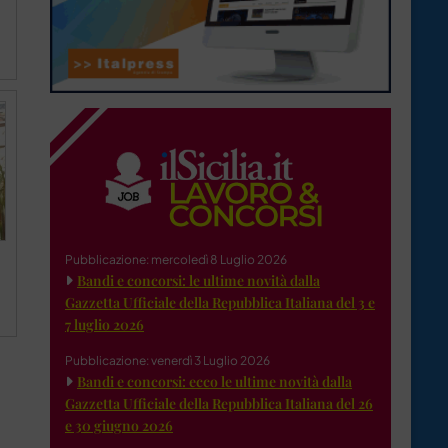
Pubblicazione: mercoledì 8 Luglio 2026
Bandi e concorsi: le ultime novità dalla
Gazzetta Ufficiale della Repubblica Italiana del 3 e
7 luglio 2026
Pubblicazione: venerdì 3 Luglio 2026
Bandi e concorsi: ecco le ultime novità dalla
Gazzetta Ufficiale della Repubblica Italiana del 26
e 30 giugno 2026