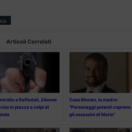
aca
Articoli Correlati
icidio a Raffadali, 24enne
Caso Biondo, la madre:
ciso in piazza a colpi di
“Personaggi potenti coprono
stola
gli assassini di Mario”