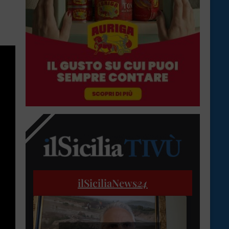
ilSiciliaNews
24