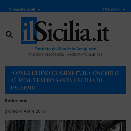
Cronache locali
Il Network
Fondato da Maurizio Scaglione
SABATO 8 AGOSTO 2026 - AGGIORNATO ALLE 17:58
“OPERA ETHNO CLARINET”, IL CONCERTO
AL REAL TEATRO SANTA CECILIA DI
PALERMO
Redazione
giovedì 4 Aprile 2019