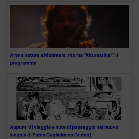
Arte e natura a Monreale, ritorna “Alturestival”: il
programma
Appunti di viaggio e note di passaggio nel nuovo
singolo di Fabio Guglielmino [Video]