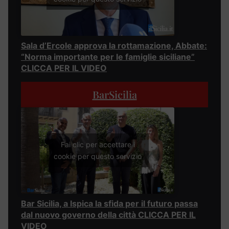
Sala d’Ercole approva la rottamazione, Abbate:
“Norma importante per le famiglie siciliane”
CLICCA PER IL VIDEO
BarSicilia
Fai clic per accettare i
cookie per questo servizio
Bar Sicilia, a Ispica la sfida per il futuro passa
dal nuovo governo della città CLICCA PER IL
VIDEO