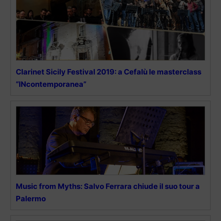
Clarinet Sicily Festival 2019: a Cefalù le masterclass
“INcontemporanea”
Music from Myths: Salvo Ferrara chiude il suo tour a
Palermo