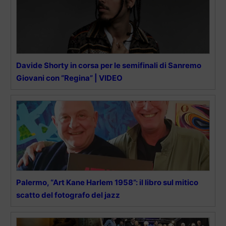
Davide Shorty in corsa per le semifinali di Sanremo
Giovani con “Regina” | VIDEO
Palermo, “Art Kane Harlem 1958”: il libro sul mitico
scatto del fotografo del jazz