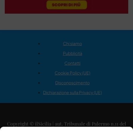
Chi siamo
Pubblicità
Contatti
Cookie Policy (UE)
Disconoscimento
Dichiarazione sulla Privacy (UE)
Copyright © ilSicilia | aut. Tribunale di Palermo n.11 del
29/09/2015