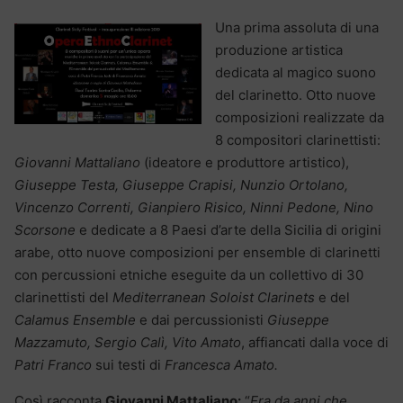
Una prima assoluta di una
produzione artistica
dedicata al magico suono
del clarinetto. Otto nuove
composizioni realizzate da
8 compositori clarinettisti:
Giovanni Mattaliano
(ideatore e produttore artistico),
Giuseppe Testa, Giuseppe Crapisi, Nunzio Ortolano,
Vincenzo Correnti, Gianpiero Risico, Ninni Pedone, Nino
Scorsone
e dedicate a 8 Paesi d’arte della Sicilia di origini
arabe, otto nuove composizioni per ensemble di clarinetti
con percussioni etniche eseguite da un collettivo di 30
clarinettisti del
Mediterranean Soloist Clarinets
e del
Calamus Ensemble
e dai percussionisti
Giuseppe
Mazzamuto, Sergio Calì, Vito Amato
, affiancati dalla voce di
Patri Franco
sui testi di
Francesca Amato.
Così racconta
Giovanni Mattaliano:
“
Era da anni che