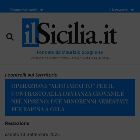
Cronache locali
Il Network
Fondato da Maurizio Scaglione
VENERDÌ 7 AGOSTO 2026 - AGGIORNATO ALLE 10:43
I controlli sul terrritorio
OPERAZIONE “ALTO IMPATTO” PER IL
CONTRASTO ALLA DEVIANZA GIOVANILE
NEL NISSENO: DUE MINORENNI ARRESTATI
PER RAPINA A GELA
Redazione
sabato 13 Settembre 2025