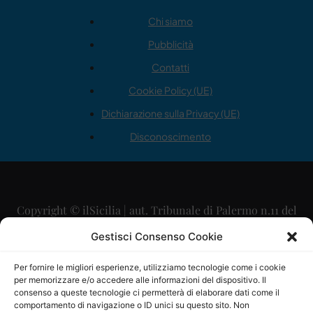
Chi siamo
Pubblicità
Contatti
Cookie Policy (UE)
Dichiarazione sulla Privacy (UE)
Disconoscimento
Copyright © ilSicilia | aut. Tribunale di Palermo n.11 del
29/09/2015
Gestisci Consenso Cookie
Editore: Mercurio Comunicazione Soc. Coop. A.R.L.
Per fornire le migliori esperienze, utilizziamo tecnologie come i cookie
per memorizzare e/o accedere alle informazioni del dispositivo. Il
Direttore Editoriale: Maurizio Scaglione
consenso a queste tecnologie ci permetterà di elaborare dati come il
comportamento di navigazione o ID unici su questo sito. Non