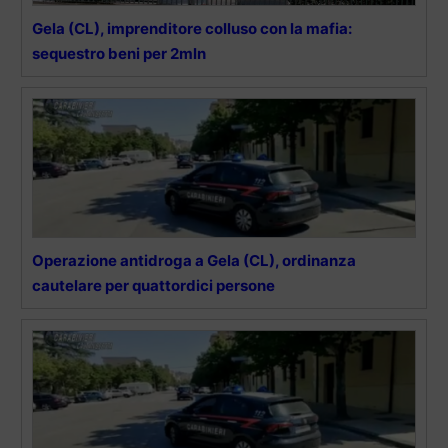
Gela (CL), imprenditore colluso con la mafia:
sequestro beni per 2mln
Operazione antidroga a Gela (CL), ordinanza
cautelare per quattordici persone