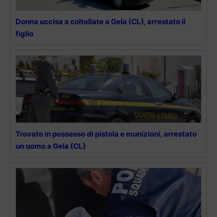
Donna uccisa a coltellate a Gela (CL), arrestato il
figlio
Trovato in possesso di pistola e munizioni, arrestato
un uomo a Gela (CL)