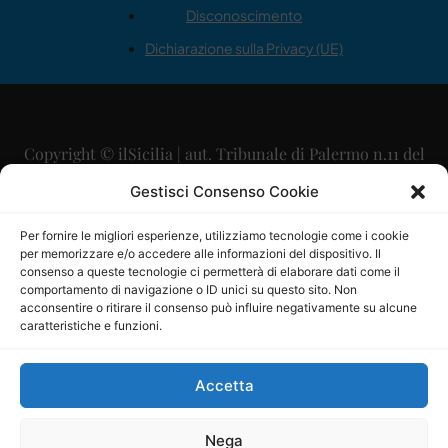
Disconoscimento
Dichiarazione sulla Privacy (UE)
Copyright © ilSicilia | aut. Tribunale di Palermo n.11 del
29/09/2015
Gestisci Consenso Cookie
Editore: Mercurio Comunicazione Soc. Coop. A.R.L.
Per fornire le migliori esperienze, utilizziamo tecnologie come i cookie
per memorizzare e/o accedere alle informazioni del dispositivo. Il
Direttore Editoriale: Maurizio Scaglione
consenso a queste tecnologie ci permetterà di elaborare dati come il
comportamento di navigazione o ID unici su questo sito. Non
Direttore Responsabile: Maria Calabrese
acconsentire o ritirare il consenso può influire negativamente su alcune
caratteristiche e funzioni.
p.zza Sant’Oliva, 9 – 90141 – Palermo – 091335557
P.IVA: 06334930820
Accetta
Mercurio Comunicazione Società Cooperativa a r.l. è
iscritta al Registro degli Operatori di Comunicazione al
Nega