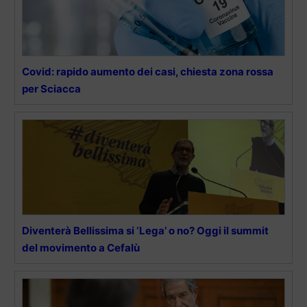
Covid: rapido aumento dei casi, chiesta zona rossa
per Sciacca
Diventerà Bellissima si ‘Lega’ o no? Oggi il summit
del movimento a Cefalù