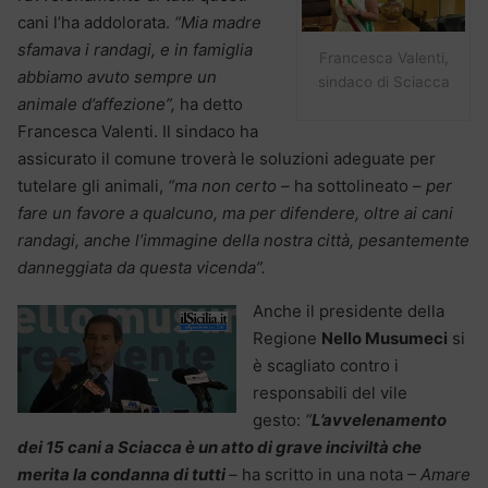
cani l’ha addolorata.
“Mia madre
sfamava i randagi, e in famiglia
Francesca Valenti,
abbiamo avuto sempre un
sindaco di Sciacca
animale d’affezione”,
ha detto
Francesca Valenti. Il sindaco ha
assicurato il comune troverà le soluzioni adeguate per
tutelare gli animali,
“ma non certo –
ha sottolineato –
per
fare un favore a qualcuno, ma per difendere, oltre ai cani
randagi, anche l’immagine della nostra città, pesantemente
danneggiata da questa vicenda”.
Anche il presidente della
Regione
Nello Musumeci
si
è scagliato contro i
responsabili del vile
gesto:
“
L’avvelenamento
dei 15 cani a Sciacca è un atto di grave inciviltà che
merita la condanna di tutti
–
ha scritto in una nota
– Amare