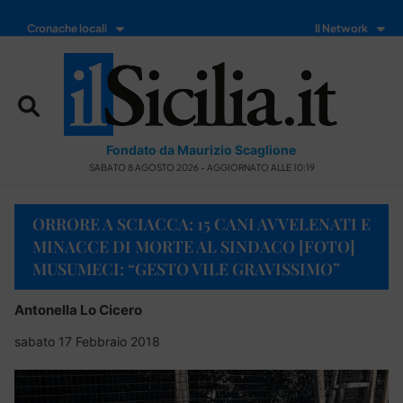
Cronache locali
Il Network
Fondato da Maurizio Scaglione
SABATO 8 AGOSTO 2026 - AGGIORNATO ALLE 10:19
ORRORE A SCIACCA: 15 CANI AVVELENATI E
MINACCE DI MORTE AL SINDACO [FOTO]
MUSUMECI: “GESTO VILE GRAVISSIMO”
Antonella Lo Cicero
sabato 17 Febbraio 2018