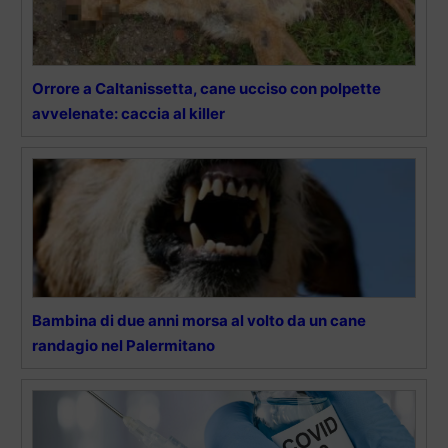
Orrore a Caltanissetta, cane ucciso con polpette
avvelenate: caccia al killer
Bambina di due anni morsa al volto da un cane
randagio nel Palermitano