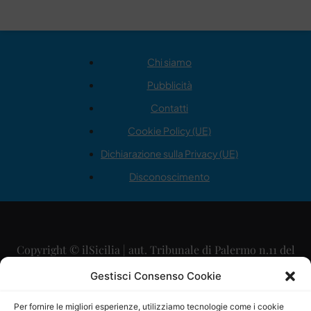
Chi siamo
Pubblicità
Contatti
Cookie Policy (UE)
Dichiarazione sulla Privacy (UE)
Disconoscimento
Copyright © ilSicilia | aut. Tribunale di Palermo n.11 del
29/09/2015
Gestisci Consenso Cookie
Editore: Mercurio Comunicazione Soc. Coop. A.R.L.
Per fornire le migliori esperienze, utilizziamo tecnologie come i cookie