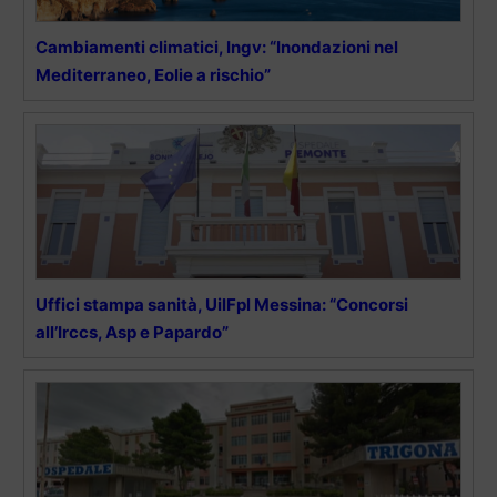
Cambiamenti climatici, Ingv: “Inondazioni nel
Mediterraneo, Eolie a rischio”
Uffici stampa sanità, UilFpl Messina: “Concorsi
all’Irccs, Asp e Papardo”