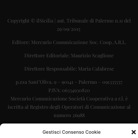
Copyright © ilSicilia | aut. Tribunale di Palermo n.11 del
29/09/2015
Editore: Mercurio Comunicazione Soc. Coop. A.R.L.
Direttore Editoriale: Maurizio Scaglione
Direttore Responsabile: Maria Calabrese
p.zza Sant’Oliva, 9 – 90141 – Palermo – 091335557
P.IVA: 06334930820
Mercurio Comunicazione Società Cooperativa a r.l. è
iscritta al Registro degli Operatori di Comunicazione al
numero 26988
Sito gestito da
La Digitale srl
–
info@ladigitale.it
Gestisci Consenso Cookie