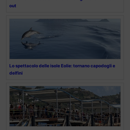
out
Lo spettacolo delle isole Eolie: tornano capodogli e
delfini