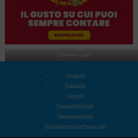
Ospedale Lipari
Chi siamo
Pubblicità
Contatti
Cookie Policy (UE)
Disconoscimento
Dichiarazione sulla Privacy (UE)