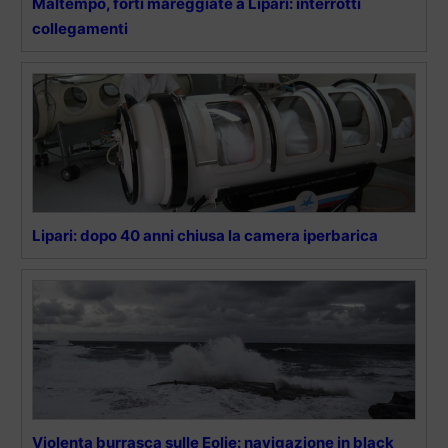
Maltempo, forti mareggiate a Lipari: interrotti
collegamenti
Lipari: dopo 40 anni chiusa la camera iperbarica
Violenta burrasca sulle Eolie: navigazione in black