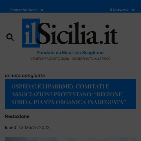
Cronache locali
Il Network
Fondato da Maurizio Scaglione
VENERDÌ 7 AGOSTO 2026 - AGGIORNATO ALLE 19:00
la nota congiunta
OSPEDALE LIPARI(ME), COMITATI E
ASSOCIAZIONI PROTESTANO: “REGIONE
SORDA, PIANTA ORGANICA INADEGUATA”
Redazione
lunedì 13 Marzo 2023