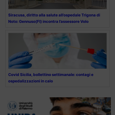
Siracusa, diritto alla salute all’ospedale Trigona di
Noto: Gennuso(FI) incontra l’assessore Volo
Covid Sicilia, bollettino settimanale: contagi e
ospedalizzazioni in calo