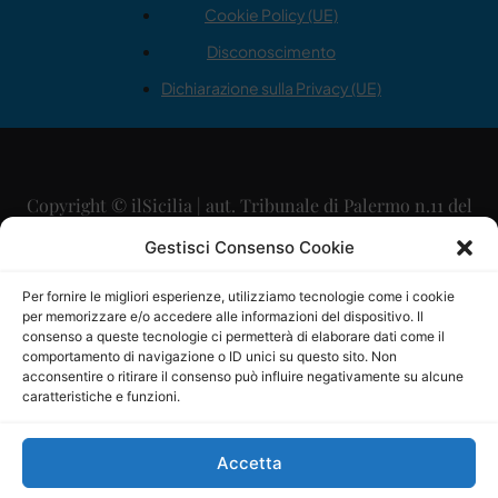
Cookie Policy (UE)
Disconoscimento
Dichiarazione sulla Privacy (UE)
Copyright © ilSicilia | aut. Tribunale di Palermo n.11 del
29/09/2015
Gestisci Consenso Cookie
Editore: Mercurio Comunicazione Soc. Coop. A.R.L.
Per fornire le migliori esperienze, utilizziamo tecnologie come i cookie
per memorizzare e/o accedere alle informazioni del dispositivo. Il
Direttore Editoriale: Maurizio Scaglione
consenso a queste tecnologie ci permetterà di elaborare dati come il
comportamento di navigazione o ID unici su questo sito. Non
Direttore Responsabile: Maria Calabrese
acconsentire o ritirare il consenso può influire negativamente su alcune
caratteristiche e funzioni.
p.zza Sant’Oliva, 9 – 90141 – Palermo – 091335557
P.IVA: 06334930820
Accetta
Mercurio Comunicazione Società Cooperativa a r.l. è