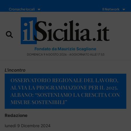
Cronache locali
Il Network
Fondato da Maurizio Scaglione
DOMENICA 9 AGOSTO 2026 - AGGIORNATO ALLE 17:53
L'incontro
OSSERVATORIO REGIONALE DEL LAVORO,
AL VIA LA PROGRAMMAZIONE PER IL 2025.
ALBANO: “SOSTENIAMO LA CRESCITA CON
MISURE SOSTENIBILI”
Redazione
lunedì 9 Dicembre 2024