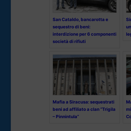
San Cataldo, bancarotta e
Si
sequestro di beni:
un
interdizione per 6 componenti
le
società di rifiuti
Mafia a Siracusa: sequestrati
Ma
beni ad affiliato a clan “Trigila
mi
– Pinnintula”
Co