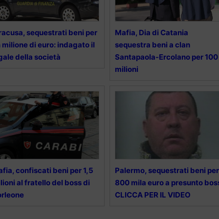
racusa, sequestrati beni per
Mafia, Dia di Catania
 milione di euro: indagato il
sequestra beni a clan
gale della società
Santapaola-Ercolano per 100
milioni
fia, confiscati beni per 1,5
Palermo, sequestrati beni per
lioni al fratello del boss di
800 mila euro a presunto bos
rleone
CLICCA PER IL VIDEO