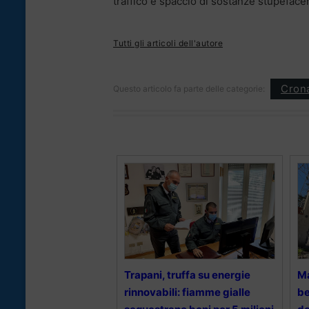
traffico e spaccio di sostanze stupeface
Tutti gli articoli dell'autore
Cron
Questo articolo fa parte delle categorie:
Trapani, truffa su energie
Ma
rinnovabili: fiamme gialle
be