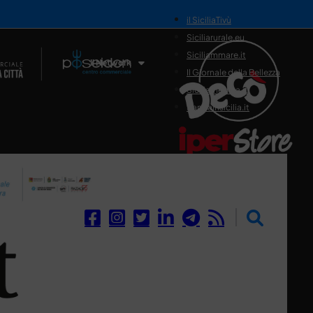
il SiciliaTivù
Siciliarurale.eu
Siciliammare.it
Il Network
Il Giornale della Bellezza
Siciliamedica.it
Sanitainsicilia.it