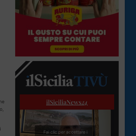
ilSiciliaNews
24
one
o,
i
Fai clic per accettare i