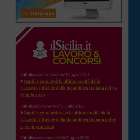
Pubblicazione: mercoledì 8 Luglio 2026
Bandi e concorsi: le ultime novità dalla
Gazzetta Ufficiale della Repubblica Italiana del 3 e
7 luglio 2026
Pubblicazione: venerdì 3 Luglio 2026
Bandi e concorsi: ecco le ultime novità dalla
Gazzetta Ufficiale della Repubblica Italiana del 26
e 30 giugno 2026
Pubblicazione: venerdì 26 Giugno 2026