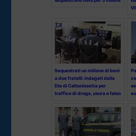
sequestrano beni per 5 milioni
de
V
Sequestrati un milione di beni
Pa
a due fratelli: indagati dalla
co
Dia di Caltanissetta per
se
traffico di droga, usura e falso
eu