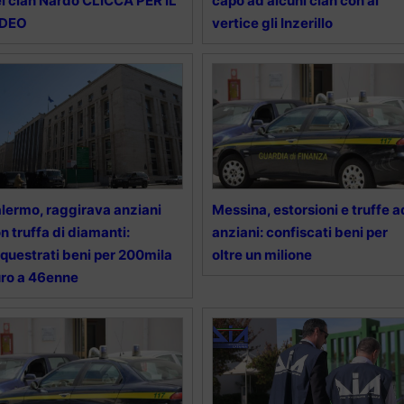
l clan Nardo CLICCA PER IL
capo ad alcuni clan con al
IDEO
vertice gli Inzerillo
lermo, raggirava anziani
Messina, estorsioni e truffe a
n truffa di diamanti:
anziani: confiscati beni per
questrati beni per 200mila
oltre un milione
ro a 46enne