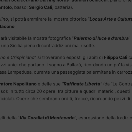
antolo
, basso;
Sergio Calì
, batteria).
lino
, si potrà ammirare la mostra pittorica “
Locus Arte e Cultur
 Iacono
.
arà visitabile la mostra fotografica “
Palermo di luce e d’ombra
”
 una Sicilia piena di contraddizioni mai risolte.
ino e Crispiniano
” si troveranno esposti gli abiti di
Filippo Calì
co
ezzi unici che portano il sogno a Ballarò, ricordando un po’ la vis
casa Lampedusa, durante una passeggiata palermitana in carrozz
vatore Napolitano
e delle sue
“Raffinate Libertà”
(da “Le Contr
o): in tutto circa 20 opere, tra pitture e quadri materici, questi
 riciclati. Opere che sembrano orditi, trecce, ricordando pezzi di
li della “
Via Corallai di Montecarlo
“, espressione della tradizi