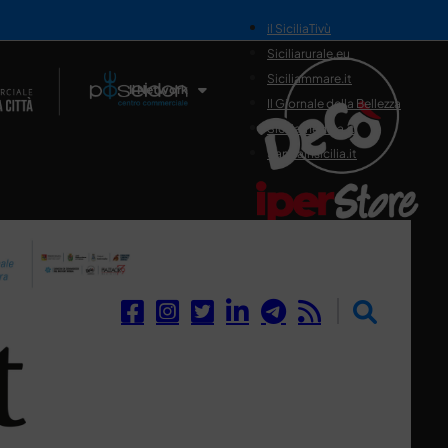
il SiciliaTivù
Siciliarurale.eu
Siciliammare.it
Il Network
Il Giornale della Bellezza
Siciliamedica.it
Sanitainsicilia.it