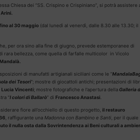
tessa Chiesa dei “SS. Crispino e Crispiniano”, si potrà assistere 
 Arini.
fino al 30 maggio
(dal lunedì al venerdì, dalle 8.30 alle 13.30; il
he, per ora sino alla fine di giugno, prevede estemporanee di
 di rara bellezza, come quella di farfalle multicolor in Vicolo
 Mandalà.
sposizioni di manufatti artigianali siciliani come le “
MandalaBa
sola dei Tesori
”; mostre di giocattoli antichi; presentazioni di libr
i
Lucia Vincenti
; mostre fotografiche e l’apertura della
Galleria 
tra “
I colori di Ballarò
” di
Francesco Anastasi
.
siderare fiore all’occhiello di questo progetto,
il restauro
 66
, raffigurante una
Madonna con Bambino e Santi
, per il quale
uto il nulla osta dalla Sovrintendenza ai Beni culturali a ambien