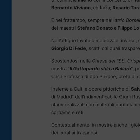
Bernardo Viviano
, chitarra;
Rosario Tar
E nel frattempo, sempre nell’
atrio Borsel
dei maestri
Stefano Donato e Filippo Lo
Nell’attiguo lavatoio medievale, invece, s
Giorgio Di Fede,
scatti dai quali traspare
Spostandosi nella
Chiesa dei “SS. Crisp
mostra “
Il Gattopardo sfila a Ballarò
“, p
Casa Professa di don Pirrone, prete di 
Insieme a Calì le opere pittoriche di
Sal
di Madrid” dell’indimenticabile Giuni Russ
ultimi realizzati con materiali quotidiani
cordame e reti.
Contestualmente, in mostra anche i gioiel
dei corallai trapanesi.