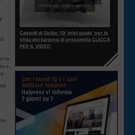
cookie per questo servizio
a
”
Castelli di Sicilia: 19 ‘mini guide’ per la
 di
sfida del turismo di prossimità CLICCA
PER IL VIDEO
n la
ita a
a.
ade
one