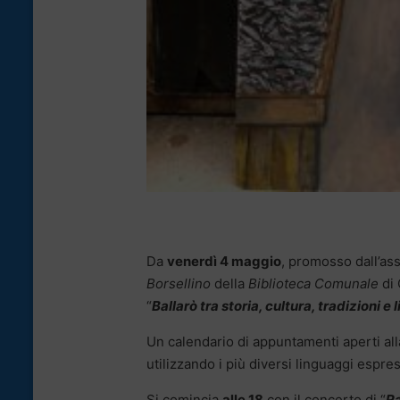
Da
venerdì 4 maggio
, promosso dall’as
Borsellino
della
Biblioteca Comunale
di 
“
Ballarò tra storia, cultura, tradizioni e
Un calendario di appuntamenti aperti alla
utilizzando i più diversi linguaggi espress
Si comincia
alle 18
con il concerto di “
Ra