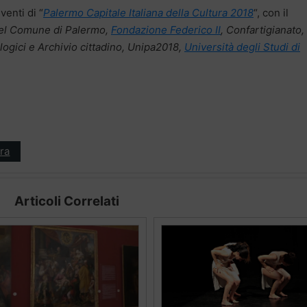
venti di “
Palermo Capitale Italiana della Cultura 2018
“, con il
del Comune di Palermo,
Fondazione Federico II
, Confartigianato,
ogici e Archivio cittadino, Unipa2018,
Università degli Studi di
ra
Articoli Correlati