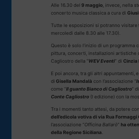
Alle 16.30 del
9 maggio
, invece, nella s
concerto musica classica a cura di
Giusi
Tutte le esposizioni si potranno visitare
mercoledì dalle 8.30 alle 17.30).
Questo è solo l’inizio di un programma c
pittura, concerti, installazioni artistiche
Cagliostro della “
WEV Eventi
” di
Cinzia
E poi ancora, tra gli altri appuntamenti,
e
di
Gisella Mandalà
con l’associazione “
I
come “
Il guanto Bianco di Cagliostro
” d
Conte Cagliostro
(I edizione) con la mos
Tra i momenti tanto attesi, da potere con
dell’edicola votiva di via Rua Formaggi
l’associazione “
Officina Ballarò
”
ha otten
della Regione Siciliana
.