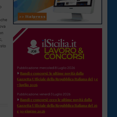
o
nche
rova
con
c,
osto
Pubblicazione: mercoledì 8 Luglio 2026
Bandi e concorsi: le ultime novità dalla
Gazzetta Ufficiale della Repubblica Italiana del 3 e
7 luglio 2026
Pubblicazione: venerdì 3 Luglio 2026
Bandi e concorsi: ecco le ultime novità dalla
Gazzetta Ufficiale della Repubblica Italiana del 26
e 30 giugno 2026