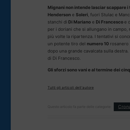
Mignani non intende lasciar scappare i 
Henderson
e
Soleri
, fuori Stulac e Man
stanchi di
Di Mariano
e
Di Francesco
e d
per i doriani che si allungano in campo, 
più volte la ripartenza. I tentativi si con
un potente tiro del
numero 10
rosanero 
dopo una grande cavalcata sulla destra. 
di Di Francesco.
Gli sforzi sono vani e al termine dei ci
Tutti gli articoli dell'autore
Cron
Questo articolo fa parte delle categorie: