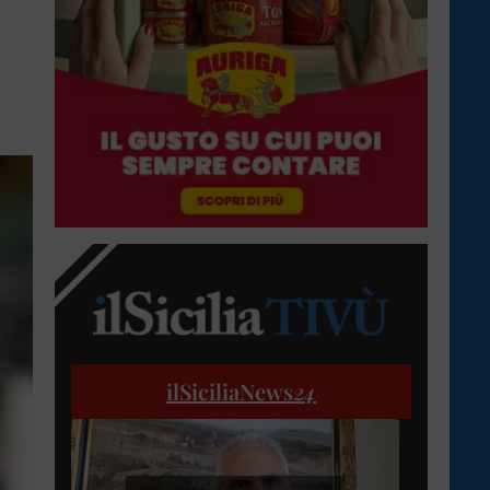
ilSiciliaNews
24