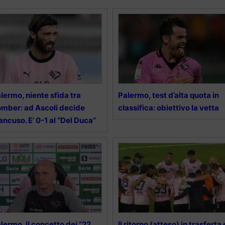
lermo, niente sfida tra
Palermo, test d’alta quota in
mber: ad Ascoli decide
classifica: obiettivo la vetta
ncuso. E’ 0-1 al “Del Duca”
lermo, il concetto dei “22
Il ritorno (atteso) in trasferta 