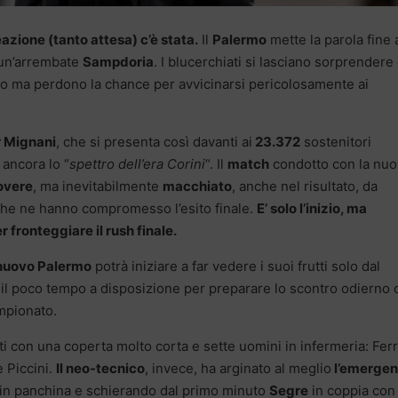
eazione (tanto attesa) c’è stata.
Il
Palermo
mette la parola fine a
un’arrembate
Sampdoria
. I blucerchiati si lasciano sorprendere 
o ma perdono la chance per avvicinarsi pericolosamente ai
er Mignani
, che si presenta così davanti ai
23.372
sostenitori
ancora lo “
spettro dell’era Corini
“. Il
match
condotto con la nuo
overe
, ma inevitabilmente
macchiato
, anche nel risultato, da
 che ne hanno compromesso l’esito finale.
E’ solo l’inizio, ma
 fronteggiare il rush finale.
nuovo Palermo
potrà iniziare a far vedere i suoi frutti solo dal
 il poco tempo a disposizione per preparare lo scontro odierno 
ampionato.
nti con una coperta molto corta e sette uomini in infermeria: Ferr
e Piccini.
Il neo-tecnico
, invece, ha arginato al meglio
l’emergen
in panchina e schierando dal primo minuto
Segre
in coppia con