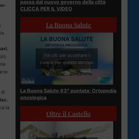
passa dal nuovo governo della città
o-
CLICCA PER IL VIDEO
La Buona Salute
a
lle
ari.
Fai clic per accettare i
più
cookie per questo servizio
nte
arte
La Buona Salute 63° puntata: Ortopedia
 di
oncologica
lac.
ca la
Oltre il Castello