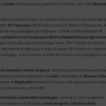
di
Lucioni
, la sorpresa più grande è in attacco, con il duo
Mancus
tto di destra, al fianco di Lucioni e Ceccaroni; Lund sulla fasci
stra;
Di Francesco
nell’inedito ruolo jolly libero e trequartista, a
on le due compagini già reattive e il piede sull’acceleratore.
Il
ù compatto e con meno spazi liberi a disposizione per gli avvers
ono le studio, senza farsi troppo male. Per i siciliani le opzioni 
 alla ricerca di Mancuso in area. Il classe ’92 è stato un importa
i compagni, con il numero 9 chiamato invece a scompigliare le c
i al ventesimo minuto di gioco.
Verre da punizione trova la testa
rgola il pallone dalla parti di
Leoni
, circondato da
Brunori e Stu
rtezza di
Pigliacelli
nell’uscita, il numero 46 spiazza tutti e imbu
o in scivolata di Lucioni:
0-1.
iera bianca e parte all’arrembaggio.
L’errore di Leoni scatena la
oso intervento di Ghilardi:
calcio di rigore.
Il
bomber italo-