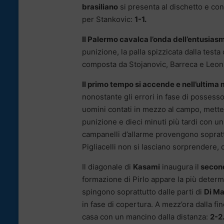
brasiliano
si presenta al dischetto e con 
per Stankovic:
1-1.
Il Palermo cavalca l’onda dell’entusiasmo
punizione, la palla spizzicata dalla testa
composta da Stojanovic, Barreca e Leoni e
Il primo tempo si accende e nell’ultima 
nonostante gli errori in fase di possesso
uomini contati in mezzo al campo, mette 
punizione e dieci minuti più tardi con un 
campanelli d’allarme provengono soprat
Pigliacelli non si lasciano sorprendere,
Il diagonale di
Kasami
inaugura il
secon
formazione di Pirlo appare la più determi
spingono soprattutto dalle parti di
Di Ma
in fase di copertura. A mezz’ora dalla fi
casa con un mancino dalla distanza:
2-2