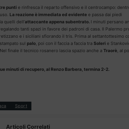
tre punti
e rinfresca il reparto offensivo e il centrocampo: dentr
cuso.
La reazione è immediata ed evidente
e passa dai piedi
a quelli dell’
attaccante appena subentrato.
I minuti persano a
regalando tanti spazi in favore dei padroni di casa. Il Palermo p
cretizzano e i siciliani sfiorando il tris. Prima al settantottesimo 
stampato sul
palo
, poi con il faccia a faccia tra
Soleri
e Stankovi
Nel finale il tecnico rosanero lascia spazio anche a
Traorè
, al p
nque minuti di recupero, al Renzo Barbera, termina 2-2.
aca
Sport
Articoli Correlati