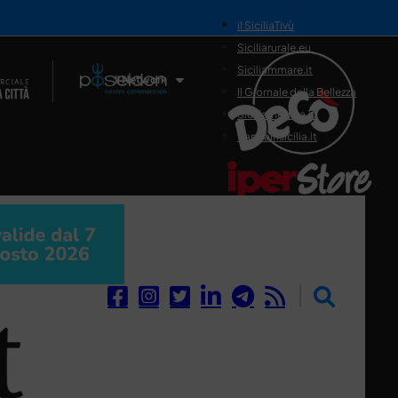
il SiciliaTivù
Siciliarurale.eu
Siciliammare.it
Il Network
Il Giornale della Bellezza
Siciliamedica.it
Sanitainsicilia.it