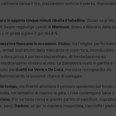
cattiveria carica il tiro, piazzandolo sotto la traversa, imprendib
 e in appena cinque minuti ribalta il tabellino.
Stulac va al tiro 
 di Segre raggiunge i piedi di
Mancuso
, bravo a liberarsi dalla g
 in girata siglare il gol del
2-1.
mezz’ora fioccano le occasioni.
Stulac
, tra i miglior performanti
, dettati soprattutto dalla mancanza di copertura, riconducibile a
a dura prova il portiere blucerchiato. Al trentaduesimo su
insidiosissimo sinistro al volo. La Sampdoria resta in partita e i
tutto dai
duetti tra Verre e De Luca
, ma sia la retroguardia sia
 disinnescando le possibili chance di pareggio.
do tempo
, ma Diakité allontana il pericolo spedendo sul fondo. 
nata, nel tentativo di riaprire la gara. I rosa contengono bene e
riano.
Per lui tanta corsa e grande partita di sacrificio, soprattu
ne, però,
Darboe
, un po’ in maniera inaspettata, riacciuffa i padro
.