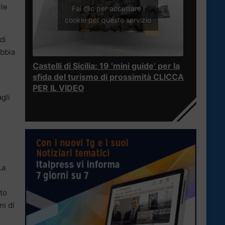
ile
Fai clic per accettare i
cookie per questo servizio
di
abbia
Castelli di Sicilia: 19 ‘mini guide’ per la
sfida del turismo di prossimità CLICCA
PER IL VIDEO
gli
La
tto
ni di