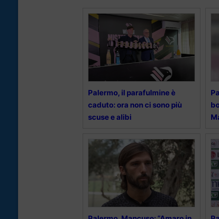
Palermo, il parafulmine è
Pa
caduto: ora non ci sono più
bo
scuse e alibi
Ma
Palermo, Mancuso: “Amaro in
Pa