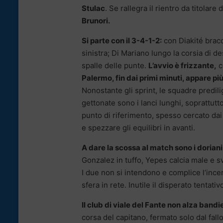
Stulac
. Se rallegra il rientro da titolare 
Brunori.
Si parte con il 3-4-1-2:
con Diakité bracce
sinistra; Di Mariano lungo la corsia di de
spalle delle punte.
L’avvio è frizzante,
c
Palermo, fin dai primi minuti, appare pi
Nonostante gli sprint, le squadre predilig
gettonate sono i lanci lunghi, soprattutto
punto di riferimento, spesso cercato da
e spezzare gli equilibri in avanti.
A dare la scossa al match sono i dorian
Gonzalez in tuffo, Yepes calcia male e svi
I due non si intendono e complice l’ince
sfera in rete. Inutile il disperato tentativ
Il club di viale del Fante non alza band
corsa del capitano, fermato solo dal fall