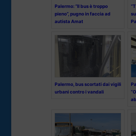
Palermo: “Il bus è troppo
“T
pieno”, pugno in faccia ad
su
autista Amat
Pa
Palermo, bus scortati dai vigili
Pa
urbani contro i vandali
“O
a