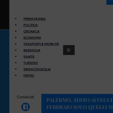
PRIMA PAGINA
POLITICA
CRONACA
ECONOMIA
TRASPORTI & MOBILITÀ
BARSICILIA
SANITÀ
TURISMO
SINDACI DI SICILIA
METEO
Condividi
PALERMO, ADDIO AI VECCH
FEBBRAIO SOLO QUELLI M