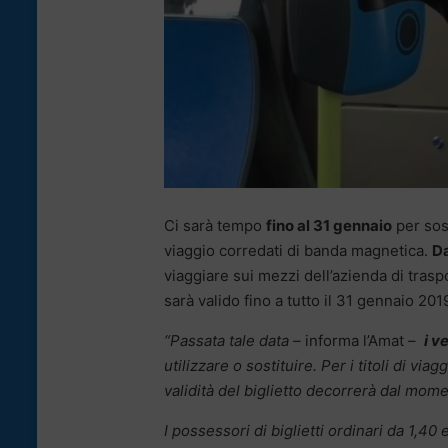
Ci sarà tempo
fino al 31 gennaio
per sost
viaggio corredati di banda magnetica.
Da
viaggiare sui mezzi dell’azienda di tras
sarà valido fino a tutto il 31 gennaio 201
“Passata tale data –
informa l’Amat
–
i v
utilizzare o sostituire. Per i titoli di via
validità del biglietto decorrerà dal mom
I possessori di biglietti ordinari da 1,40