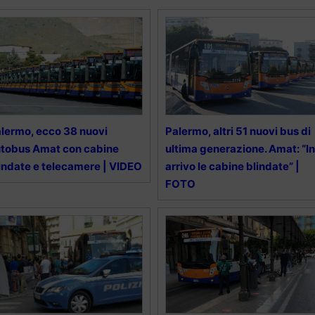
lermo, ecco 38 nuovi
Palermo, altri 51 nuovi bus di
tobus Amat con cabine
ultima generazione. Amat: “In
indate e telecamere | VIDEO
arrivo le cabine blindate” |
FOTO