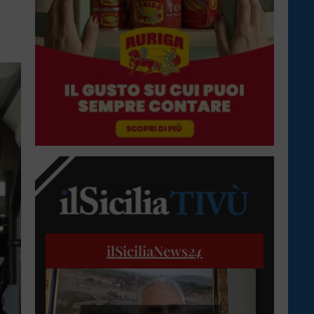
ilSiciliaNews
24