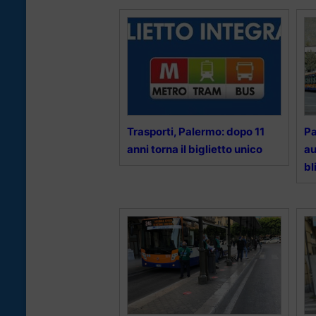
Trasporti, Palermo: dopo 11
Pa
anni torna il biglietto unico
au
bl