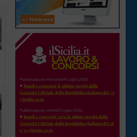
Pubblicazione: mercoledì 8 Luglio 2026
Bandi e concorsi: le ultime novità dalla
Gazzetta Ufficiale della Repubblica Italiana del 3 e
7 luglio 2026
Pubblicazione: venerdì 3 Luglio 2026
Bandi e concorsi: ecco le ultime novità dalla
Gazzetta Ufficiale della Repubblica Italiana del 26
e 30 giugno 2026