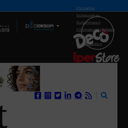
il SiciliaTivù
Siciliarurale.eu
Siciliammare.it
Il Network
Il Giornale della Bellezza
Siciliamedica.it
Sanitainsicilia.it