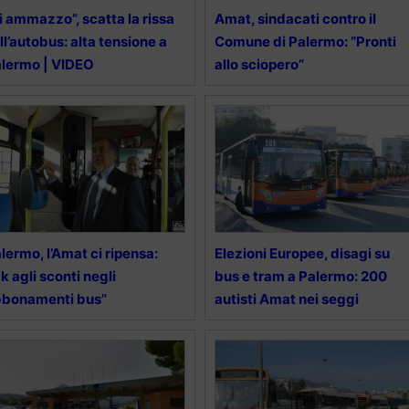
i ammazzo”, scatta la rissa
Amat, sindacati contro il
ll’autobus: alta tensione a
Comune di Palermo: “Pronti
lermo | VIDEO
allo sciopero”
lermo, l’Amat ci ripensa:
Elezioni Europee, disagi su
k agli sconti negli
bus e tram a Palermo: 200
bbonamenti bus”
autisti Amat nei seggi