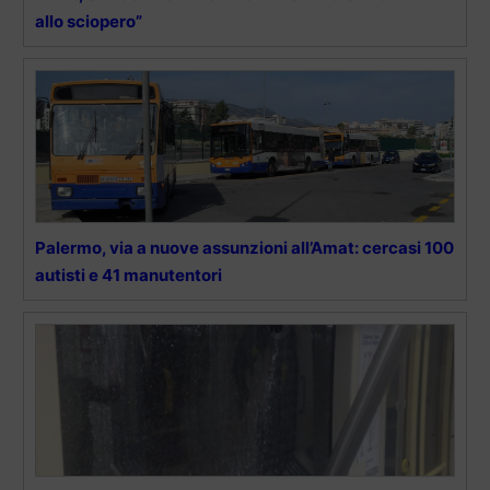
allo sciopero”
Palermo, via a nuove assunzioni all’Amat: cercasi 100
autisti e 41 manutentori