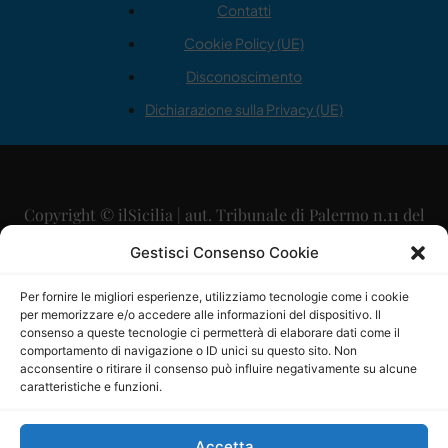
Contatti
Cookie Policy (UE)
Disconoscimento
Dichiarazione sulla Privacy (UE)
Copyright © ilSicilia | aut. Tribunale di Palermo n.11 del
29/09/2015
Gestisci Consenso Cookie
Editore: Mercurio Comunicazione Soc. Coop. A.R.L.
Per fornire le migliori esperienze, utilizziamo tecnologie come i cookie
per memorizzare e/o accedere alle informazioni del dispositivo. Il
Direttore Editoriale: Maurizio Scaglione
consenso a queste tecnologie ci permetterà di elaborare dati come il
comportamento di navigazione o ID unici su questo sito. Non
Direttore Responsabile: Maria Calabrese
acconsentire o ritirare il consenso può influire negativamente su alcune
caratteristiche e funzioni.
p.zza Sant’Oliva, 9 – 90141 – Palermo – 091335557
P.IVA: 06334930820
Accetta