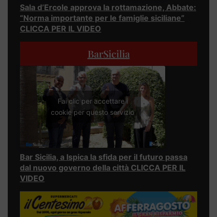
Sala d’Ercole approva la rottamazione, Abbate:
“Norma importante per le famiglie siciliane”
CLICCA PER IL VIDEO
BarSicilia
Fai clic per accettare i
cookie per questo servizio
Bar Sicilia, a Ispica la sfida per il futuro passa
dal nuovo governo della città CLICCA PER IL
VIDEO