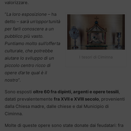
valorizzare.
“
La loro esposizione
– ha
detto –
sarà un’opportunità
per farli conoscere a un
pubblico più vasto.
Puntiamo molto sull’offerta
culturale, che potrebbe
I tesori di Ciminna
aiutare lo sviluppo di un
piccolo centro ricco di
opere d’arte qual è il
nostro
”.
Sono esposti
oltre 60 fra dipinti, argenti e opere tessili
,
datati prevalentemente
fra XVII e XVIII secolo
, provenienti
dalla Chiesa madre, dalle chiese e dal Municipio di
Ciminna.
Molte di queste opere sono state donate dai feudatari: fra