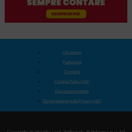
Chi siamo
Pubblicità
Contatti
Cookie Policy (UE)
Disconoscimento
Dichiarazione sulla Privacy (UE)
Copyright © ilSicilia | aut. Tribunale di Palermo n.11 del