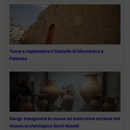
Torna a risplendere il Castello di Maredolce a
Palermo
Gangi: inaugurata la nuova ed innovativa sezione del
museo archeologico Santi Naselli