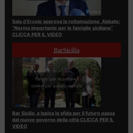
Sala d’Ercole approva la rottamazione, Abbate:
“Norma importante per le famiglie siciliane”
CLICCA PER IL VIDEO
BarSicilia
Fai clic per accettare i
cookie per questo servizio
Bar Sicilia, a Ispica la sfida per il futuro passa
dal nuovo governo della città CLICCA PER IL
VIDEO