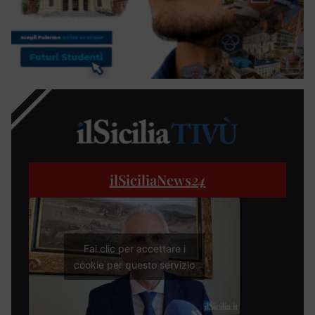
ilSiciliaNews
24
Fai clic per accettare i
cookie per questo servizio