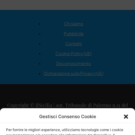
Chi siamo
Pubblicità
Contatti
Cookie Policy (UE)
Disconoscimento
Dichiarazione sulla Privacy (UE)
Copyright © ilSicilia | aut. Tribunale di Palermo n.11 del
29/09/2015
Gestisci Consenso Cookie
Editore: Mercurio Comunicazione Soc. Coop. A.R.L.
Per fornire le migliori esperienze, utilizziamo tecnologie come i cookie