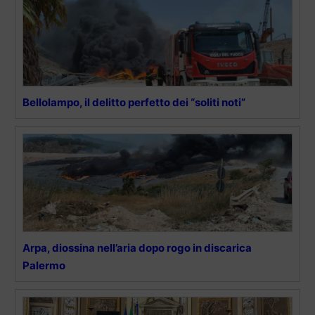
Bellolampo, il delitto perfetto dei “soliti noti”
Arpa, diossina nell’aria dopo rogo in discarica
Palermo