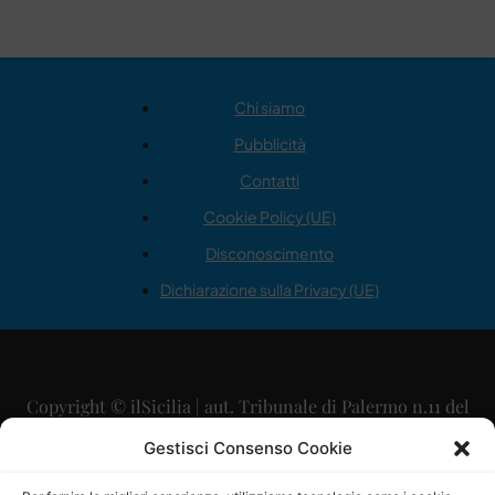
Chi siamo
Pubblicità
Contatti
Cookie Policy (UE)
Disconoscimento
Dichiarazione sulla Privacy (UE)
Copyright © ilSicilia | aut. Tribunale di Palermo n.11 del
29/09/2015
Gestisci Consenso Cookie
Editore: Mercurio Comunicazione Soc. Coop. A.R.L.