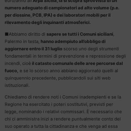
euro/anno all’
Arpa Sicilia, la si scopra sprovvista di un
numero adeguato di campionatori ad alto volume (p.e.
per diossine, PCB, IPA) e dei laboratori mobili per il
rilevamento degli inquinanti atmosferici.
■Abbiamo diritto di
sapere se tutti i Comuni siciliani
,
Palermo in testa,
hanno adempiuto all’obbligo di
aggiornare entro il 31 luglio
scorso uno degli strumenti
fondamentali in termini di prevenzione e repressione degli
incendi, cioè
il catasto comunale delle aree percorse dal
fuoco,
e se lo scorso anno abbiano aggiornato quelli al
quinquennio precedente, pubblicandoli sui siti web
istituzionali.
Chiediamo di rendere noti i Comuni inadempienti e se la
Regione ha esercitato i poteri sostitutivi, previsti per
legge, nominando i relativi commissari. È necessario che
chi ci amministra inizi a rendere puntualmente conto del
suo operato a tutta la cittadinanza e che venga ad essa