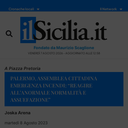
Cronache locali
Il Network
Fondato da Maurizio Scaglione
VENERDÌ 7 AGOSTO 2026 - AGGIORNATO ALLE 12:58
A Piazza Pretoria
PALERMO, ASSEMBLEA CITTADINA
EMERGENZA INCENDI: “REAGIRE
ALL’ANORMALE NORMALITÀ E
ASSUEFAZIONE”
Joska Arena
martedì 8 Agosto 2023