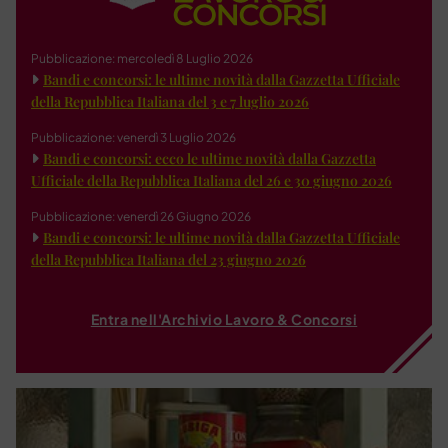
Pubblicazione: mercoledì 8 Luglio 2026
Bandi e concorsi: le ultime novità dalla Gazzetta Ufficiale
della Repubblica Italiana del 3 e 7 luglio 2026
Pubblicazione: venerdì 3 Luglio 2026
Bandi e concorsi: ecco le ultime novità dalla Gazzetta
Ufficiale della Repubblica Italiana del 26 e 30 giugno 2026
Pubblicazione: venerdì 26 Giugno 2026
Bandi e concorsi: le ultime novità dalla Gazzetta Ufficiale
della Repubblica Italiana del 23 giugno 2026
Entra nell'Archivio Lavoro & Concorsi