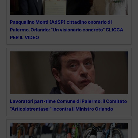
Pasqualino Monti (AdSP) cittadino onorario di
Palermo. Orlando: “Un visionario concreto” CLICCA
PER IL VIDEO
Lavoratori part-time Comune di Palermo: il Comitato
“Articolotrentasei” incontra il Ministro Orlando