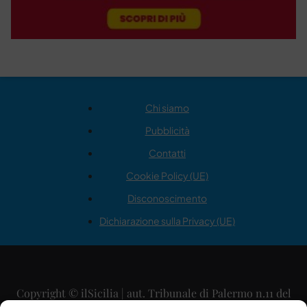
Chi siamo
Pubblicità
Contatti
Cookie Policy (UE)
Disconoscimento
Dichiarazione sulla Privacy (UE)
Copyright © ilSicilia | aut. Tribunale di Palermo n.11 del