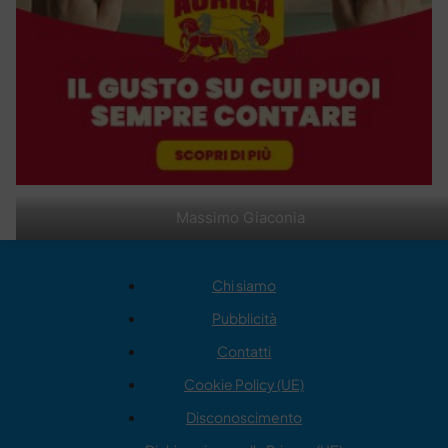
Massimo Giaconia
Chi siamo
Pubblicità
Contatti
Cookie Policy (UE)
Disconoscimento