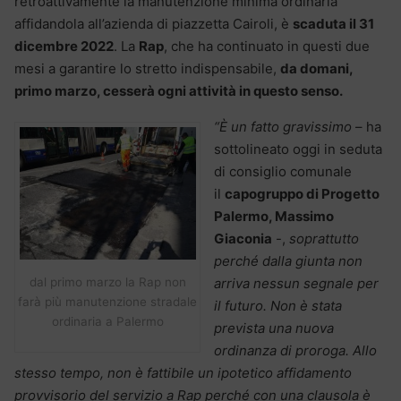
retroattivamente la manutenzione minima ordinaria
affidandola all’azienda di piazzetta Cairoli, è
scaduta il 31
dicembre 2022
. La
Rap
, che ha continuato in questi due
mesi a garantire lo stretto indispensabile,
da domani,
primo marzo, cesserà ogni attività in questo senso.
“È un fatto gravissimo
– ha
sottolineato oggi in seduta
di consiglio comunale
il
capogruppo di Progetto
Palermo,
Massimo
Giaconia
-,
soprattutto
perché dalla giunta non
dal primo marzo la Rap non
arriva nessun segnale per
farà più manutenzione stradale
il futuro. Non è stata
ordinaria a Palermo
prevista una nuova
ordinanza di proroga. Allo
stesso tempo, non è fattibile un ipotetico affidamento
provvisorio del servizio a Rap perché con una clausola è