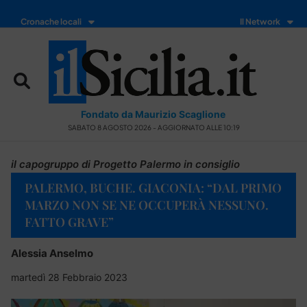
Cronache locali
Il Network
Fondato da Maurizio Scaglione
SABATO 8 AGOSTO 2026 - AGGIORNATO ALLE 10:19
il capogruppo di Progetto Palermo in consiglio
PALERMO, BUCHE. GIACONIA: “DAL PRIMO
MARZO NON SE NE OCCUPERÀ NESSUNO.
FATTO GRAVE”
Alessia Anselmo
martedì 28 Febbraio 2023