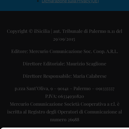
Dichiarazione sulla Privacy (UE)
Copyright © ilSicilia | aut. Tribunale di Palermo n.11 del
29/09/2015
Editore: Mercurio Comunicazione Soc. Coop. A.R.L.
Direttore Editoriale: Maurizio Scaglione
Direttore Responsabile: Maria Calabrese
p.zza Sant’Oliva, 9 – 90141 – Palermo – 091335557
P.IVA: 06334930820
Mercurio Comunicazione Società Cooperativa a r.l. è
iscritta al Registro degli Operatori di Comunicazione al
numero 26988