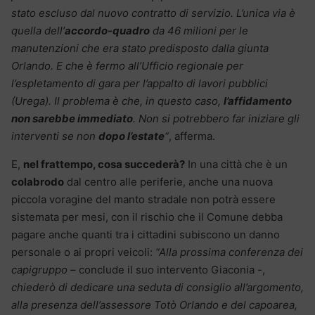
stato escluso dal nuovo contratto di servizio. L’unica via è
quella dell’
accordo-quadro
da 46 milioni per le
manutenzioni che era stato predisposto dalla giunta
Orlando. E che è fermo all’Ufficio regionale per
l’espletamento di gara per l’appalto di lavori pubblici
(Urega). Il problema è che, in questo caso,
l’affidamento
non sarebbe immediato
. Non si potrebbero far iniziare gli
interventi se non
dopo l’estate
“
, afferma.
E,
nel frattempo, cosa succederà?
In una città che è un
colabrodo
dal centro alle periferie, anche una nuova
piccola voragine del manto stradale non potrà essere
sistemata per mesi, con il rischio che il Comune debba
pagare anche quanti tra i cittadini subiscono un danno
personale o ai propri veicoli:
“Alla prossima conferenza dei
capigruppo
– conclude il suo intervento Giaconia -,
chiederò di dedicare una seduta di consiglio all’argomento,
alla presenza dell’assessore Totò Orlando e del capoarea,