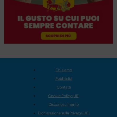
Chi siamo
Pubblicità
Contatti
Cookie Policy (UE)
Disconoscimento
Dichiarazione sulla Privacy (UE)