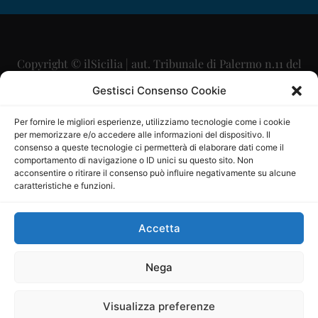
Copyright © ilSicilia | aut. Tribunale di Palermo n.11 del
29/09/2015
Gestisci Consenso Cookie
Editore: Mercurio Comunicazione Soc. Coop. A.R.L.
Per fornire le migliori esperienze, utilizziamo tecnologie come i cookie
per memorizzare e/o accedere alle informazioni del dispositivo. Il
Direttore Editoriale: Maurizio Scaglione
consenso a queste tecnologie ci permetterà di elaborare dati come il
comportamento di navigazione o ID unici su questo sito. Non
Direttore Responsabile: Maria Calabrese
acconsentire o ritirare il consenso può influire negativamente su alcune
caratteristiche e funzioni.
p.zza Sant’Oliva, 9 – 90141 – Palermo – 091335557
P.IVA: 06334930820
Accetta
Mercurio Comunicazione Società Cooperativa a r.l. è
iscritta al Registro degli Operatori di Comunicazione al
Nega
numero 26988
Visualizza preferenze
Sito gestito da
La Digitale srl
–
info@ladigitale.it