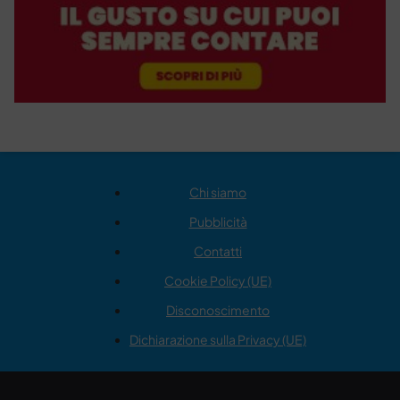
Chi siamo
Pubblicità
Contatti
Cookie Policy (UE)
Disconoscimento
Dichiarazione sulla Privacy (UE)