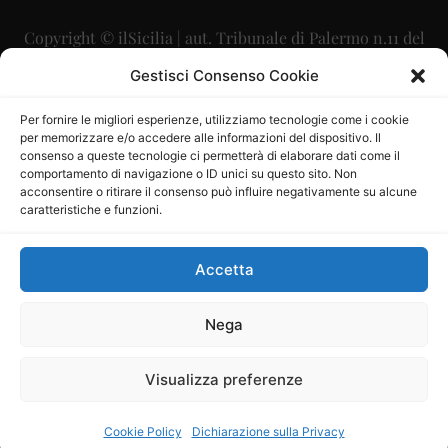
Copyright © ilSicilia | aut. Tribunale di Palermo n.11 del
29/09/2015
Gestisci Consenso Cookie
Editore: Mercurio Comunicazione Soc. Coop. A.R.L.
Per fornire le migliori esperienze, utilizziamo tecnologie come i cookie
per memorizzare e/o accedere alle informazioni del dispositivo. Il
Direttore Editoriale: Maurizio Scaglione
consenso a queste tecnologie ci permetterà di elaborare dati come il
comportamento di navigazione o ID unici su questo sito. Non
Direttore Responsabile: Maria Calabrese
acconsentire o ritirare il consenso può influire negativamente su alcune
caratteristiche e funzioni.
p.zza Sant’Oliva, 9 – 90141 – Palermo – 091335557
P.IVA: 06334930820
Accetta
Mercurio Comunicazione Società Cooperativa a r.l. è
iscritta al Registro degli Operatori di Comunicazione al
Nega
numero 26988
Visualizza preferenze
Sito gestito da
La Digitale srl
–
info@ladigitale.it
Cookie Policy
Dichiarazione sulla Privacy