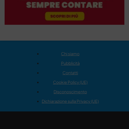
Chi siamo
Pubblicità
Contatti
Cookie Policy (UE)
Disconoscimento
Dichiarazione sulla Privacy (UE)