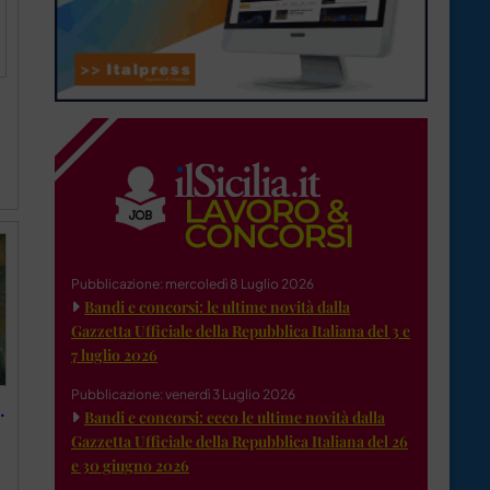
Pubblicazione: mercoledì 8 Luglio 2026
Bandi e concorsi: le ultime novità dalla
Gazzetta Ufficiale della Repubblica Italiana del 3 e
7 luglio 2026
Pubblicazione: venerdì 3 Luglio 2026
.
Bandi e concorsi: ecco le ultime novità dalla
Gazzetta Ufficiale della Repubblica Italiana del 26
e 30 giugno 2026