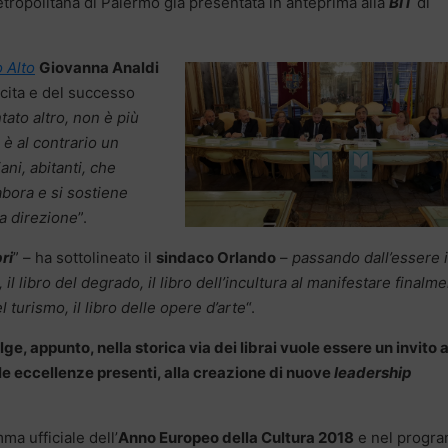
etropolitana di Palermo già presentata in anteprima alla
BIT
di
 Alto
Giovanna Analdi
scita e del successo
tato altro, non è più
è al contrario un
ni, abitanti, che
bora e si sostiene
a direzione
”.
bri
” – ha sottolineato il
sindaco Orlando
–
passando dall’essere i
l libro del degrado, il libro dell’incultura al manifestare finalm
el turismo, il libro delle opere d’arte
“.
ge, appunto, nella storica via dei librai vuole essere un invito a
lle eccellenze presenti, alla creazione di nuove
leadership
ma ufficiale dell’
Anno Europeo della Cultura 2018
e nel progr