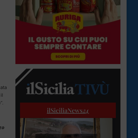
nata
il
e
“.
ilSiciliaNews
24
zo