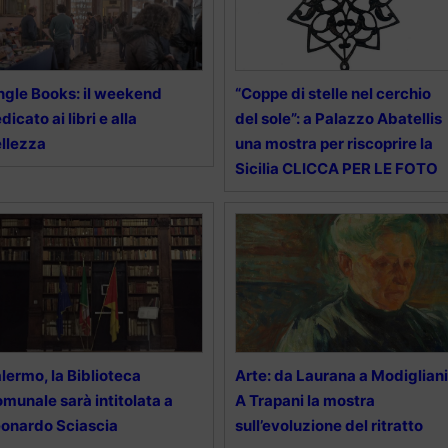
ngle Books: il weekend
“Coppe di stelle nel cerchio
dicato ai libri e alla
del sole”: a Palazzo Abatellis
llezza
una mostra per riscoprire la
Sicilia CLICCA PER LE FOTO
lermo, la Biblioteca
Arte: da Laurana a Modigliani
munale sarà intitolata a
A Trapani la mostra
onardo Sciascia
sull’evoluzione del ritratto