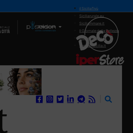
il SiciliaTivù
Siciliarurale.eu
Siciliammare.it
Il Network
Il Giornale della Bellezza
Siciliamedica.it
Sanitainsicilia.it