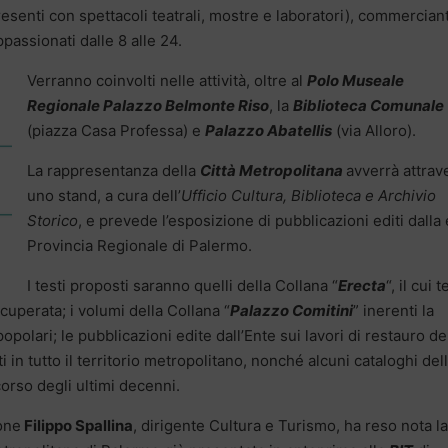
(presenti con spettacoli teatrali, mostre e laboratori), commerciant
passionati dalle 8 alle 24.
Verranno coinvolti nelle attività, oltre al
Polo Museale
Regionale Palazzo Belmonte Riso
, la
Biblioteca Comunale
(piazza Casa Professa) e
Palazzo Abatellis
(via Alloro).
La rappresentanza della
Città Metropolitana
avverrà attrav
uno stand, a cura dell’
Ufficio Cultura, Biblioteca e Archivio
Storico
, e prevede l’esposizione di pubblicazioni editi dalla
Provincia Regionale di Palermo.
I testi proposti saranno quelli della Collana “
Erecta
“, il cui 
recuperata; i volumi della Collana “
Palazzo Comitini
” inerenti la
-popolari; le pubblicazioni edite dall’Ente sui lavori di restauro de
 in tutto il territorio metropolitano, nonché alcuni cataloghi del
orso degli ultimi decenni.
one
Filippo Spallina
, dirigente Cultura e Turismo, ha reso nota la