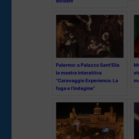
siciliani”
Palermo: a Palazzo Sant’Elia
Mu
la mostra interattiva
st
“Caravaggio Experience. La
ma
fuga e l’indagine”