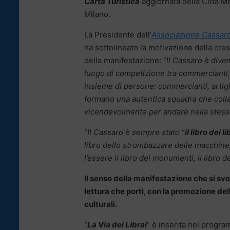
Carta Turistica
aggiornata della Città M
Milano.
La Presidente dell’
Associazione Cassaro
ha sottolineato la motivazione della cre
della manifestazione: “
ll Cassaro è diven
luogo di competizione tra commercianti, 
insieme di persone: commercianti, artigia
formano una autentica squadra che colla
vicendevolmente per andare nella stess
“
Il Cassaro è sempre stato
“
il libro dei li
libro dello strombazzare delle macchine, i
l’essere il libro dei monumenti, il libro d
Il senso della manifestazione che si svol
lettura che porti, con la promozione de
culturali.
“
La Via dei Librai
” è inserita nel program