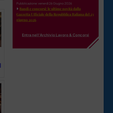
Pubblicazione: venerdì 26 Giugno 2026
Bandi e concorsi: le ultime novità dalla
Gazzetta Ufficiale della Repubblica Italiana del 23
giugno 2026
Entra nell'Archivio Lavoro & Concorsi
|