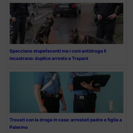
Spacciano stupefacenti ma i cani antidroga li
incastrano: duplice arresto a Trapani
Trovati con la droga in casa: arrestati padre e figlia a
Palermo