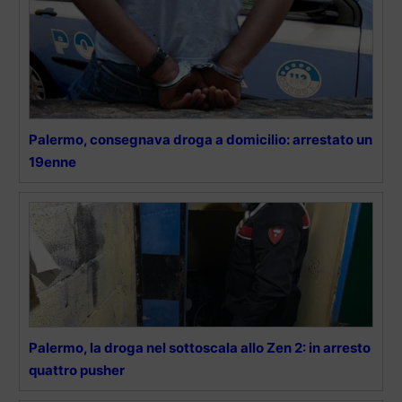
Palermo, consegnava droga a domicilio: arrestato un
19enne
Palermo, la droga nel sottoscala allo Zen 2: in arresto
quattro pusher