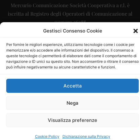
Mercurio Comunicazione Società Cooperativa a r.l. è
iscritta al Registro degli Operatori di Comunicazione al
numero 26988
Gestisci Consenso Cookie
Sito gestito da
La Digitale srl
–
info@ladigitale.it
Per fornire le migliori esperienze, utilizziamo tecnologie come i cookie per
memorizzare e/o accedere alle informazioni del dispositivo. Il consenso a
queste tecnologie ci permetterà di elaborare dati come il comportamento di
navigazione o ID unici su questo sito. Non acconsentire o ritirare il consenso
può influire negativamente su alcune caratteristiche e funzioni.
Accetta
Nega
Visualizza preferenze
Cookie Policy
Dichiarazione sulla Privacy