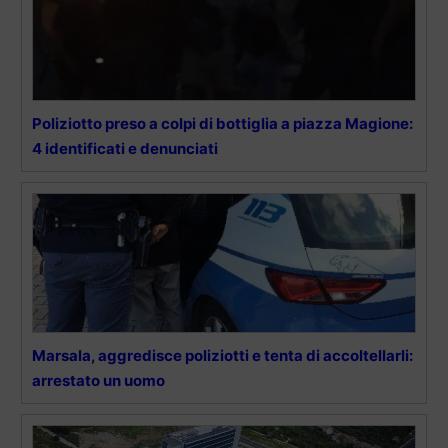
Poliziotto preso a colpi di bottiglia a piazza Magione:
4 identificati e denunciati
Marsala, aggredisce poliziotti e tenta di accoltellarli:
arrestato un uomo