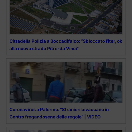
Cittadella Polizia a Boccadifalco: “Sbloccato l’iter, ok
alla nuova strada Pitrè-da Vinci”
Coronavirus a Palermo: “Stranieri bivaccano in
Centro fregandosene delle regole” | VIDEO