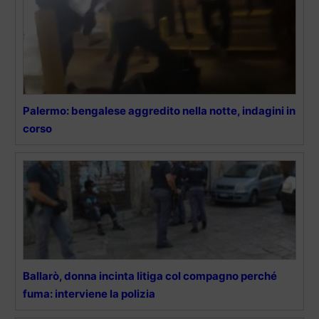
Palermo: bengalese aggredito nella notte, indagini in
corso
Ballarò, donna incinta litiga col compagno perché
fuma: interviene la polizia