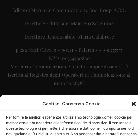
Editore: Mercurio Comunicazione Soc. Coop. A.R.L.
Direttore Editoriale: Maurizio Scaglione
Direttore Responsabile: Maria Calabrese
p.zza Sant’Oliva, 9 – 90141 – Palermo – 091335557
P.IVA: 06334930820
Mercurio Comunicazione Società Cooperativa a r.l. è
iscritta al Registro degli Operatori di Comunicazione al
numero 26988
Sito gestito da
La Digitale srl
–
info@ladigitale.it
Gestisci Consenso Cookie
Per fornire le migliori esperienze, utilizziamo tecnologie come i cookie per
memorizzare e/o accedere alle informazioni del dispositivo. Il consenso a
queste tecnologie ci permetterà di elaborare dati come il comportamento di
navigazione o ID unici su questo sito. Non acconsentire o ritirare il consenso