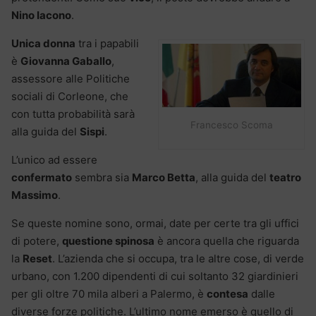
Nino Iacono
.
Unica donna
tra i papabili
è
Giovanna Gaballo
,
assessore alle Politiche
sociali di Corleone, che
con tutta probabilità sarà
Francesco Scoma
alla guida del
Sispi
.
L’unico ad essere
confermato
sembra sia
Marco Betta
, alla guida del
teatro
Massimo
.
Se queste nomine sono, ormai, date per certe tra gli uffici
di potere,
questione spinosa
è ancora quella che riguarda
la
Reset
. L’azienda che si occupa, tra le altre cose, di verde
urbano, con 1.200 dipendenti di cui soltanto 32 giardinieri
per gli oltre 70 mila alberi a Palermo, è
contesa
dalle
diverse forze politiche. L’ultimo nome emerso è quello di