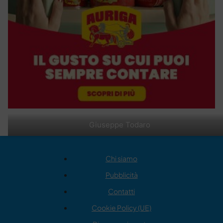
Giuseppe Todaro
Chi siamo
Pubblicità
Contatti
Cookie Policy (UE)