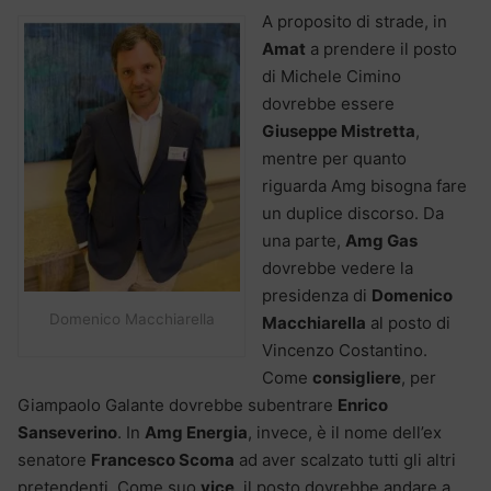
A proposito di strade, in
Amat
a prendere il posto
di Michele Cimino
dovrebbe essere
Giuseppe Mistretta
,
mentre per quanto
riguarda Amg bisogna fare
un duplice discorso. Da
una parte,
Amg Gas
dovrebbe vedere la
presidenza di
Domenico
Domenico Macchiarella
Macchiarella
al posto di
Vincenzo Costantino.
Come
consigliere
, per
Giampaolo Galante dovrebbe subentrare
Enrico
Sanseverino
. In
Amg Energia
, invece, è il nome dell’ex
senatore
Francesco Scoma
ad aver scalzato tutti gli altri
pretendenti. Come suo
vice
, il posto dovrebbe andare a