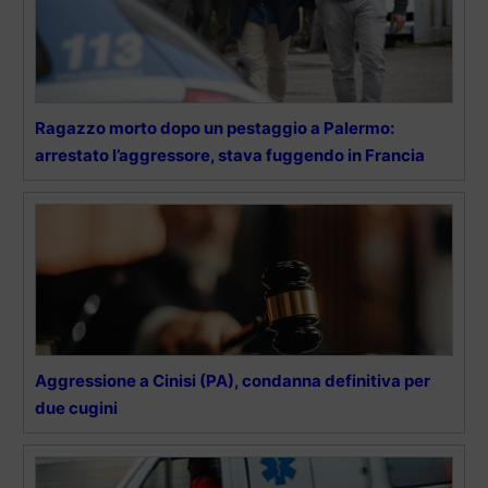
Ragazzo morto dopo un pestaggio a Palermo:
arrestato l’aggressore, stava fuggendo in Francia
Aggressione a Cinisi (PA), condanna definitiva per
due cugini