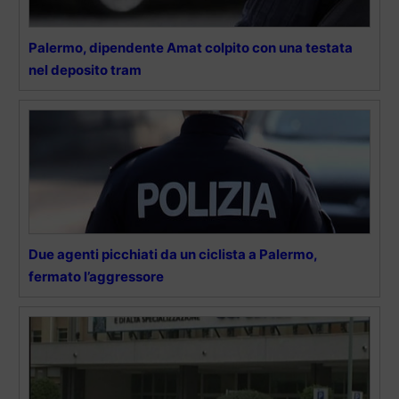
Palermo, dipendente Amat colpito con una testata
nel deposito tram
Due agenti picchiati da un ciclista a Palermo,
fermato l’aggressore