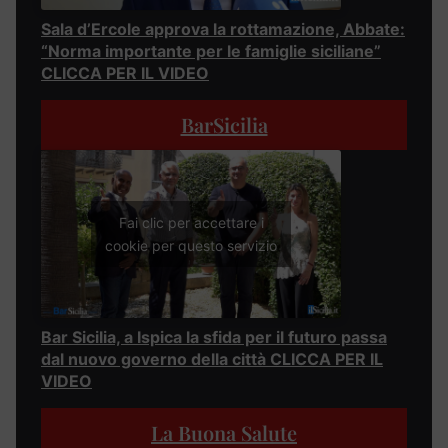
Sala d’Ercole approva la rottamazione, Abbate:
“Norma importante per le famiglie siciliane”
CLICCA PER IL VIDEO
BarSicilia
Fai clic per accettare i
cookie per questo servizio
Bar Sicilia, a Ispica la sfida per il futuro passa
dal nuovo governo della città CLICCA PER IL
VIDEO
La Buona Salute