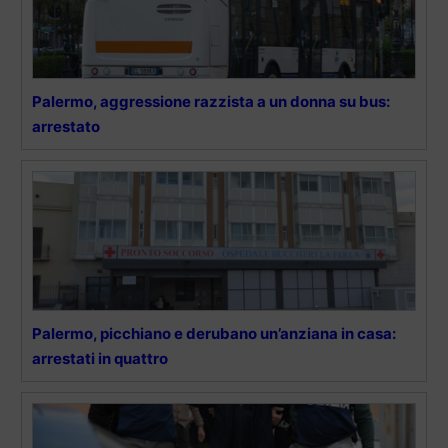
Palermo, aggressione razzista a un donna su bus:
arrestato
Palermo, picchiano e derubano un’anziana in casa:
arrestati in quattro