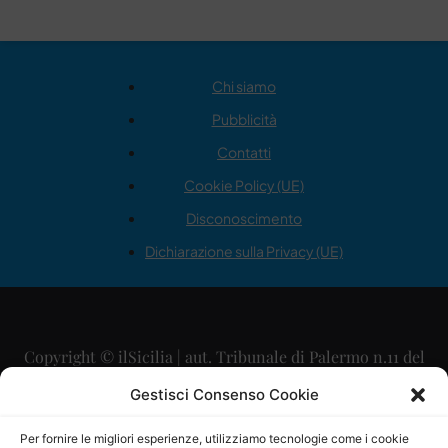
Chi siamo
Pubblicità
Contatti
Cookie Policy (UE)
Disconoscimento
Dichiarazione sulla Privacy (UE)
Copyright © ilSicilia | aut. Tribunale di Palermo n.11 del
29/09/2015
Gestisci Consenso Cookie
Editore: Mercurio Comunicazione Soc. Coop. A.R.L.
Per fornire le migliori esperienze, utilizziamo tecnologie come i cookie