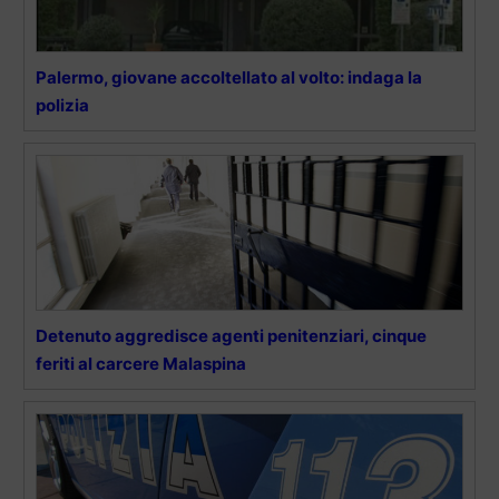
Palermo, giovane accoltellato al volto: indaga la
polizia
Detenuto aggredisce agenti penitenziari, cinque
feriti al carcere Malaspina