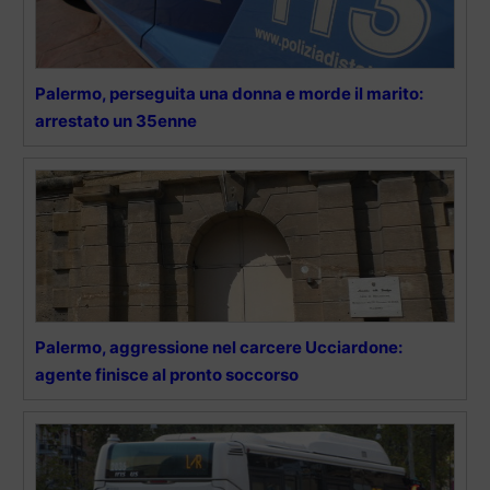
Palermo, perseguita una donna e morde il marito:
arrestato un 35enne
Palermo, aggressione nel carcere Ucciardone:
agente finisce al pronto soccorso