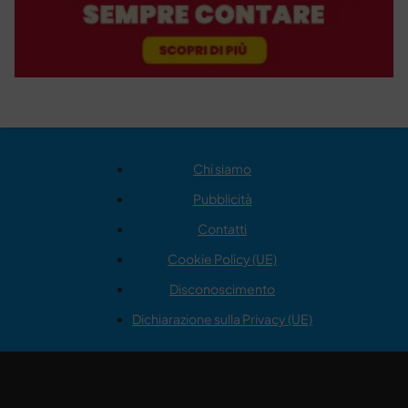
Chi siamo
Pubblicità
Contatti
Cookie Policy (UE)
Disconoscimento
Dichiarazione sulla Privacy (UE)