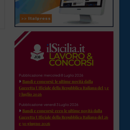
Pubblicazione: mercoledì 8 Luglio 2026
Bandi e concorsi: le ultime novità dalla
Gazzetta Ufficiale della Repubblica Italiana del 3 e
7 luglio 2026
Pubblicazione: venerdì 3 Luglio 2026
Bandi e concorsi: ecco le ultime novità dalla
Gazzetta Ufficiale della Repubblica Italiana del 26
e 30 giugno 2026