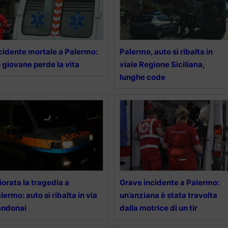
cidente mortale a Palermo:
Palermo, auto si ribalta in
 giovane perde la vita
viale Regione Siciliana,
lunghe code
iorata la tragedia a
Grave incidente a Palermo:
lermo: auto si ribalta in via
un’anziana è stata travolta
andonai
dalla motrice di un tir