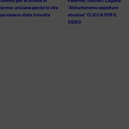
cidente per le strade di
Palermo, cimiteri. Lagalla:
lermo: anziana perde la vita
“Abbatteremo sepolture
po essere stata travolta
abusive” CLICCA PER IL
VIDEO