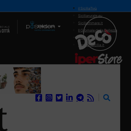
il SiciliaTivù
Siciliarurale.eu
Siciliammare.it
Il Network
Il Giornale della Bellezza
Siciliamedica.it
Sanitainsicilia.it