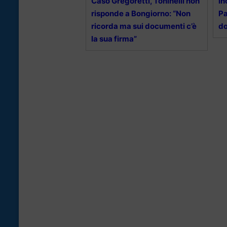
Caso Gregoretti, Toninelli non
In
risponde a Bongiorno: “Non
Pa
ricorda ma sui documenti c’è
do
la sua firma”