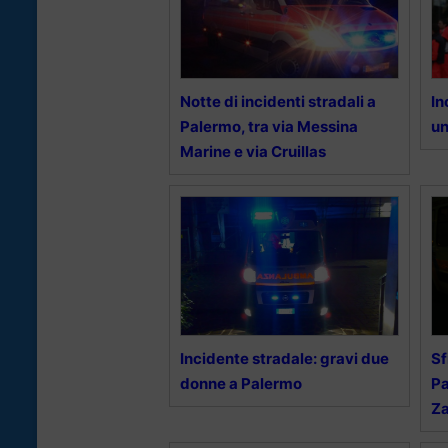
Notte di incidenti stradali a
In
Palermo, tra via Messina
un
Marine e via Cruillas
Incidente stradale: gravi due
Sf
donne a Palermo
Pa
Z