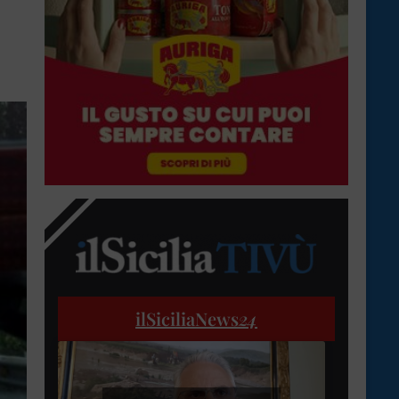
ilSiciliaNews
24