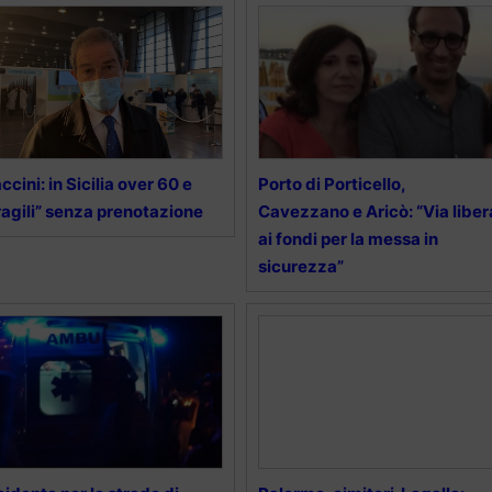
ccini: in Sicilia over 60 e
Porto di Porticello,
ragili” senza prenotazione
Cavezzano e Aricò: “Via liber
ai fondi per la messa in
sicurezza”