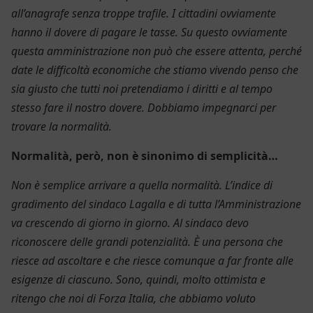
all’anagrafe senza troppe trafile. I cittadini ovviamente
hanno il dovere di pagare le tasse.
S
u questo
o
vviamente
questa amministrazione non può che essere attenta, perché
date le difficoltà economiche
che
stiamo vivendo penso che
sia
giusto che tutti noi pretend
iamo
i diritti
e al tempo
stesso f
are il nostro dovere. Dobbiamo impegnarci per
trovare la normalità.
Normalità, però, non è sinonimo di semplicità…
Non è semplice arrivare a quella normalità. L’indice di
gradimento del sindaco Lagalla e di tutta l’Amministrazione
va crescendo di giorno in giorno. Al sindaco devo
riconoscere delle grandi potenzialità. È una persona che
riesce ad ascoltare e che riesce comunque a far fronte alle
esigenze di ciascuno. Sono, quindi, molto ottimista e
ritengo che noi di Forza Italia, che abbiamo voluto