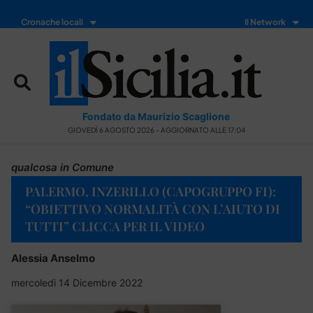
Cronache locali
Il Network
Fondato da Maurizio Scaglione
GIOVEDÌ 6 AGOSTO 2026 - AGGIORNATO ALLE 17:04
qualcosa in Comune
PALERMO, INZERILLO (CAPOGRUPPO FI):
“OBIETTIVO NORMALITÀ CON L’AIUTO DI
TUTTI” CLICCA PER IL VIDEO
Alessia Anselmo
mercoledì 14 Dicembre 2022