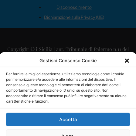
Disconoscimento
Dichiarazione sulla Privacy (UE)
Copyright © ilSicilia | aut. Tribunale di Palermo n.11 del
29/09/2015
Gestisci Consenso Cookie
Editore: Mercurio Comunicazione Soc. Coop. A.R.L.
Per fornire le migliori esperienze, utilizziamo tecnologie come i cookie
per memorizzare e/o accedere alle informazioni del dispositivo. Il
Direttore Editoriale: Maurizio Scaglione
consenso a queste tecnologie ci permetterà di elaborare dati come il
comportamento di navigazione o ID unici su questo sito. Non
Direttore Responsabile: Maria Calabrese
acconsentire o ritirare il consenso può influire negativamente su alcune
caratteristiche e funzioni.
p.zza Sant’Oliva, 9 – 90141 – Palermo – 091335557
P.IVA: 06334930820
Accetta
Mercurio Comunicazione Società Cooperativa a r.l. è
iscritta al Registro degli Operatori di Comunicazione al