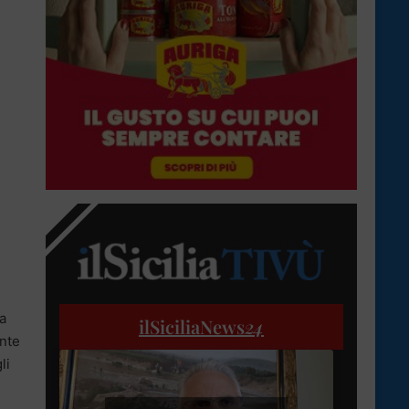
la
ilSiciliaNews
24
ante
li