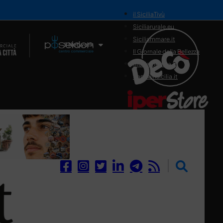
il SiciliaTivù
Siciliarurale.eu
Siciliammare.it
Il Network
Il Giornale della Bellezza
Siciliamedica.it
Sanitainsicilia.it