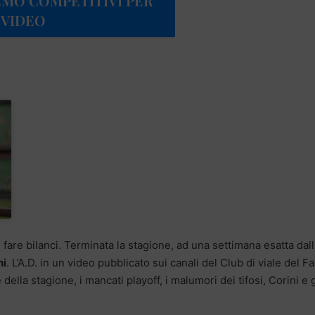
EMO COMPETITIVI PER
L VIDEO
 fare bilanci. Terminata la stagione, ad una settimana esatta dal
ni
. L’A.D. in un video pubblicato sui canali del Club di viale del F
ella stagione, i mancati playoff, i malumori dei tifosi, Corini e g