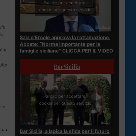
Fai clic per accettare i
cookie per questo servizio
ale
ia
Sala d’Ercole approva la rottamazione,
Abbate: “Norma importante per le
è il
famiglie siciliane” CLICCA PER IL VIDEO
è
olte
BarSicilia
Fai clic per accettare i
cookie per questo servizio
o e
 sua
Bar Sicilia, a Ispica la sfida per il futuro