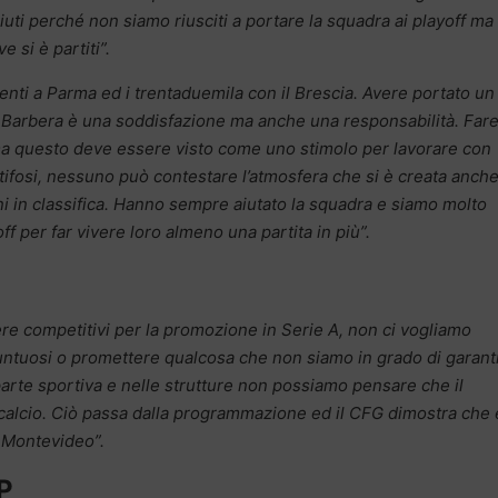
ciuti perché non siamo riusciti a portare la squadra ai playoff ma
 si è partiti”.
senti a Parma ed i trentaduemila con il Brescia. Avere portato un
l Barbera è una soddisfazione ma anche una responsabilità. Far
i ma questo deve essere visto come uno stimolo per lavorare con
ifosi, nessuno può contestare l’atmosfera che si è creata anch
 in classifica. Hanno sempre aiutato la squadra e siamo molto
ff per far vivere loro almeno una partita in più”.
ere competitivi per la promozione in Serie A, non ci vogliamo
tuosi o promettere qualcosa che non siamo in grado di garanti
 parte sportiva e nelle strutture non possiamo pensare che il
calcio. Ciò passa dalla programmazione ed il CFG dimostra che 
 Montevideo”.
P