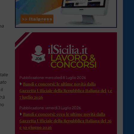
na
tate
Pubblicazione: mercoledì 8 Luglio 2026
vato
Bandi e concorsi: le ultime novità dalla
il
Gazzetta Ufficiale della Repubblica Italiana del 3 e
trà
7 luglio 2026
emo
Pubblicazione: venerdì 3 Luglio 2026
Bandi e concorsi: ecco le ultime novità dalla
Gazzetta Ufficiale della Repubblica Italiana del 26
e 30 giugno 2026