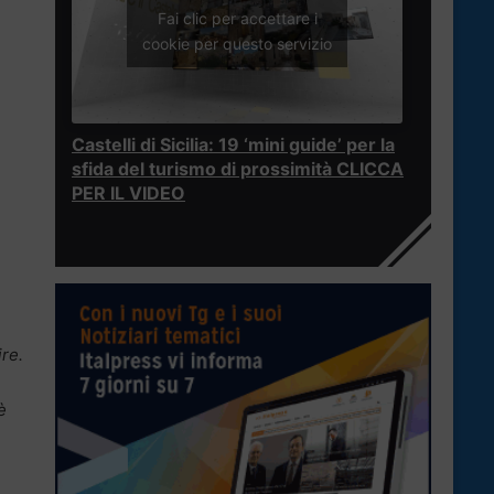
Fai clic per accettare i
cookie per questo servizio
e
Castelli di Sicilia: 19 ‘mini guide’ per la
sfida del turismo di prossimità CLICCA
e
PER IL VIDEO
re.
è