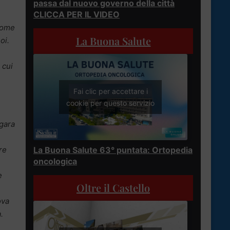
passa dal nuovo governo della città
CLICCA PER IL VIDEO
 come
La Buona Salute
oi.
 cui
Fai clic per accettare i
cookie per questo servizio
 gara
re
La Buona Salute 63° puntata: Ortopedia
oncologica
e
Oltre il Castello
ova
.