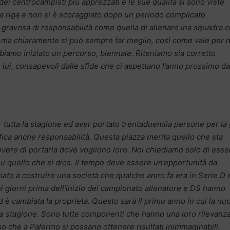
dei centrocampisti più apprezzati e le sue qualità si sono viste
la riga e non si è scoraggiato dopo un periodo complicato
ì gravosa di responsabilità come quella di allenare ina squadra
ivo ma chiaramente si può sempre far meglio, così come vale per n
amo iniziato un percorso, biennale. Riteniamo sia corretto
 lui, consapevoli dalle sfide che ci aspettano l’anno prossimo da
er tutta la stagione ed aver portato trentaduemila persone per la
fica anche responsabilità. Questa piazza merita quello che sta
vere di portarla dove vogliono loro. Noi chiediamo solo di esse
 su quello che si dice. Il tempo deve essere un’opportunità da
iato a costruire una società che qualche anno fa era in Serie D 
hi giorni prima dell’inizio del campionato allenatore e DS hanno
 è cambiata la proprietà. Questo sarà il primo anno in cui la nu
a stagione. Sono tutte componenti che hanno una loro rilevanza
che a Palermo si possano ottenere risultati inimmaginabili.