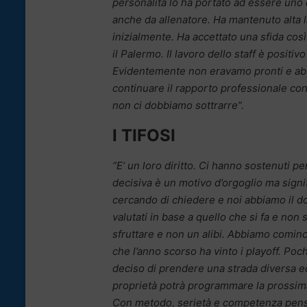
personalità lo ha portato ad essere uno 
anche da allenatore. Ha mantenuto alta 
inizialmente. Ha accettato una sfida cos
il Palermo. Il lavoro dello staff è posit
Evidentemente non eravamo pronti e abbi
continuare il rapporto professionale con
non ci dobbiamo sottrarre”.
I TIFOSI
“E’ un loro diritto. Ci hanno sostenuti p
decisiva è un motivo d’orgoglio ma signi
cercando di chiedere e noi abbiamo il do
valutati in base a quello che si fa e non
sfruttare e non un alibi. Abbiamo cominc
che l’anno scorso ha vinto i playoff. Poc
deciso di prendere una strada diversa ed
proprietà potrà programmare la prossim
Con metodo, serietà e competenza penso 