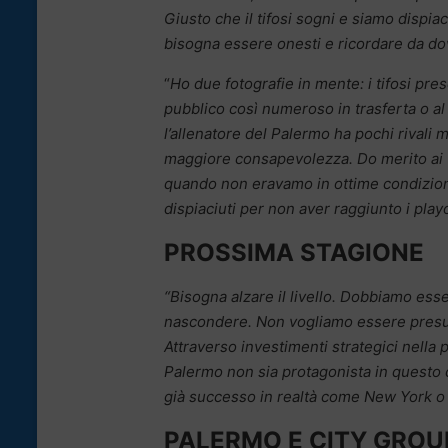
Giusto che il tifosi sogni e siamo dispia
bisogna essere onesti e ricordare da dove
“
Ho due fotografie in mente: i tifosi pre
pubblico così numeroso in trasferta o a
l’allenatore del Palermo ha pochi rival
maggiore consapevolezza. Do merito ai t
quando non eravamo in ottime condizioni
dispiaciuti per non aver raggiunto i playo
PROSSIMA STAGIONE
“Bisogna alzare il livello. Dobbiamo ess
nascondere. Non vogliamo essere presun
Attraverso investimenti strategici nella
Palermo non sia protagonista in questo 
già successo in realtà come New York o
PALERMO E CITY GROU