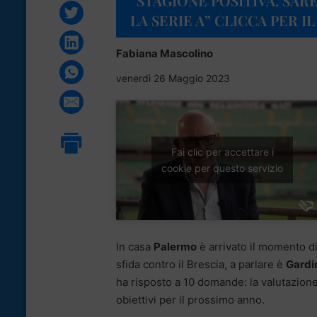
“STAGIONE POSITIVA. SAR
LA SERIE A” CLICCA PER I
Fabiana Mascolino
venerdì 26 Maggio 2023
Fai clic per accettare i
cookie per questo servizio
In casa
Palermo
è arrivato il momento di
sfida contro il Brescia, a parlare è
Gardi
ha risposto a 10 domande: la valutazione d
obiettivi per il prossimo anno.