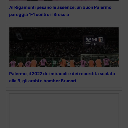
Al Rigamonti pesano le assenze: un buon Palermo
pareggia 1-1 contro il Brescia
Palermo, il 2022 dei miracoli e dei record: la scalata
alla B, gli arabi e bomber Brunori