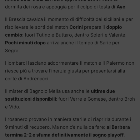
dormita dei rosa e appoggia per il colpo di testa di
Aye
.
Il Brescia cavalca il momento di difficoltà dei siciliani e per
risollevare le sorti del match
Corini
prepara il
doppio
cambio
: fuori Tutino e Buttaro, dentro Soleri e Valente.
Pochi minuti dopo
arriva anche il tempo di Saric per
Segre.
I lombardi lasciano addormentare il match e il Palermo non
riesce più a trovare l’inerzia giusta per presentarsi alla
corte di Andrenacci.
Il mister di Bagnolo Mella usa anche le
ultime due
sostituzioni disponibili
: fuori Verre e Gomese, dentro Broh
e Vido.
I rosanero provano in maniera sterile di riaprirla durante i
9 minuti di recupero. Ma non c’è nulla da fare:
al Barbera
termina 2-2 e sfuma definitivamente il sogno playoff.