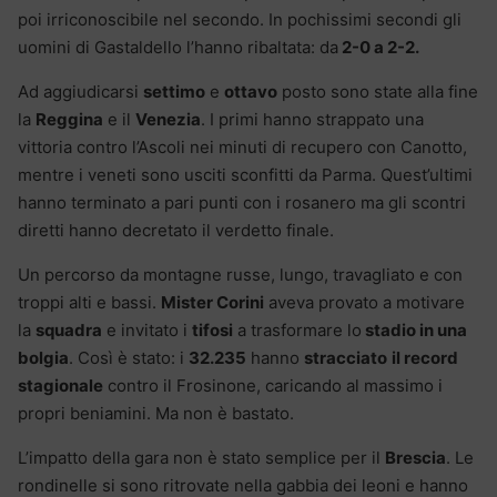
poi irriconoscibile nel secondo. In pochissimi secondi gli
uomini di Gastaldello l’hanno ribaltata: da
2-0 a 2-2.
Ad aggiudicarsi
settimo
e
ottavo
posto sono state alla fine
la
Reggina
e il
Venezia
. I primi hanno strappato una
vittoria contro l’Ascoli nei minuti di recupero con Canotto,
mentre i veneti sono usciti sconfitti da Parma. Quest’ultimi
hanno terminato a pari punti con i rosanero ma gli scontri
diretti hanno decretato il verdetto finale.
Un percorso da montagne russe, lungo, travagliato e con
troppi alti e bassi.
Mister Corini
aveva provato a motivare
la
squadra
e invitato i
tifosi
a trasformare lo
stadio in una
bolgia
. Così è stato: i
32.235
hanno
stracciato
il record
stagionale
contro il Frosinone, caricando al massimo i
propri beniamini. Ma non è bastato.
L’impatto della gara non è stato semplice per il
Brescia
. Le
rondinelle si sono ritrovate nella gabbia dei leoni e hanno