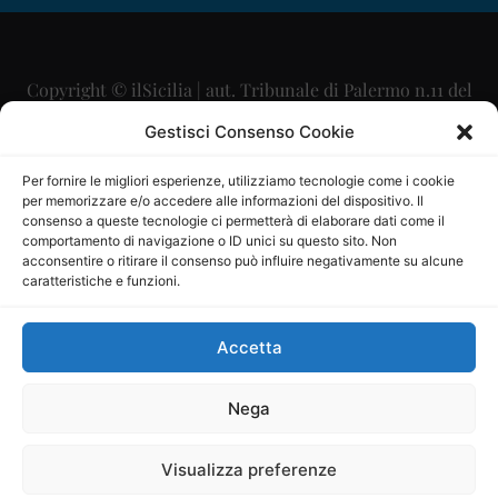
Copyright © ilSicilia | aut. Tribunale di Palermo n.11 del
29/09/2015
Gestisci Consenso Cookie
Editore: Mercurio Comunicazione Soc. Coop. A.R.L.
Per fornire le migliori esperienze, utilizziamo tecnologie come i cookie
per memorizzare e/o accedere alle informazioni del dispositivo. Il
Direttore Editoriale: Maurizio Scaglione
consenso a queste tecnologie ci permetterà di elaborare dati come il
comportamento di navigazione o ID unici su questo sito. Non
Direttore Responsabile: Maria Calabrese
acconsentire o ritirare il consenso può influire negativamente su alcune
caratteristiche e funzioni.
p.zza Sant’Oliva, 9 – 90141 – Palermo – 091335557
P.IVA: 06334930820
Accetta
Mercurio Comunicazione Società Cooperativa a r.l. è
iscritta al Registro degli Operatori di Comunicazione al
Nega
numero 26988
Visualizza preferenze
Sito gestito da
La Digitale srl
–
info@ladigitale.it