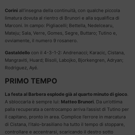
Corini
all’insegna della continuità, con qualche piccola
limatura dovuta al rientro di Brunori e alla squalifica di
Marconi. In campo: Pigliacelli; Bettella, Nedelcearu,
Mateju; Sala, Verre, Gomes, Segre, Buttaro; Tutino e,
ovviamente, il numero 9 rosanero.
Gastaldello
con il 4-3-1-2: Andrenacci; Karacic, Cistana,
Mangraviti, Huard; Bisoli, Labojko, Bjorkengren, Adryan;
Rodriguez, Ayé.
PRIMO TEMPO
La festa al Barbera esplode già al quarto minuto di gioco
.
A sbloccarla è sempre lui:
Matteo Brunori
. Da un’ottima
palla recuperata a centrocampo arriva l’assist di Tutino per
il capitano, pronto in area. Complice l’errore in marcatura
di Cistana, l’italo-brasiliano ha tutto il tempo di stoppare,
controllare e accentrarsi, scaricando il destro sotto