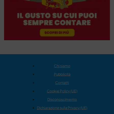
Chi siamo
Pubblicità
Contatti
Cookie Policy (UE)
Disconoscimento
Dichiarazione sulla Privacy (UE)