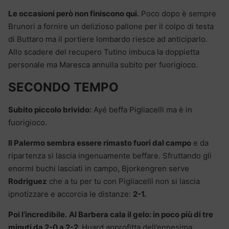
Le occasioni però non finiscono qui.
Poco dopo è sempre
Brunori a fornire un delizioso pallone per il colpo di testa
di Buttaro ma il portiere lombardo riesce ad anticiparlo.
Allo scadere del recupero Tutino imbuca la doppietta
personale ma Maresca annulla subito per fuorigioco.
SECONDO TEMPO
Subito piccolo brivido:
Ayé beffa Pigliacelli ma è in
fuorigioco.
Il Palermo sembra essere rimasto fuori dal campo
e da
ripartenza si lascia ingenuamente beffare. Sfruttando gli
enormi buchi lasciati in campo, Bjorkengren serve
Rodriguez
che a tu per tu con Pigliacelli non si lascia
ipnotizzare e accorcia le distanze:
2-1.
Poi l’incredibile.
Al Barbera cala il gelo: in poco più di tre
minuti da 2-0 a 2-2.
Huard approfitta dell’ennesima