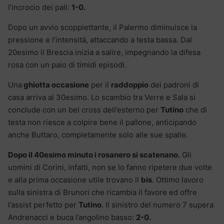
l’incrocio dei pali:
1-0.
Dopo un avvio scoppiettante, il Palermo diminuisce la
pressione e l’intensità, attaccando a testa bassa. Dal
20esimo il Brescia inizia a salire, impegnando la difesa
rosa con un paio di timidi episodi.
Una
ghiotta occasione
per il
raddoppio
dei padroni di
casa arriva al 30esimo. Lo scambio tra Verre e Sala si
conclude con un bel cross dell’esterno per
Tutino
che di
testa non riesce a colpire bene il pallone, anticipando
anche Buttaro, completamente solo alle sue spalle.
Dopo il 40esimo minuto i rosanero si scatenano.
Gli
uomini di Corini, infatti, non se lo fanno ripetere due volte
e alla prima occasione utile trovano il
bis
. Ottimo lavoro
sulla sinistra di Brunori che ricambia il favore ed offre
l’assist perfetto per
Tutino
. Il sinistro del numero 7 supera
Andrenacci e buca l’angolino basso:
2-0.