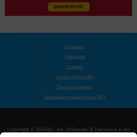
Chi siamo
Pubblicità
Contatti
Cookie Policy (UE)
Disconoscimento
Dichiarazione sulla Privacy (UE)
Copyright © ilSicilia | aut. Tribunale di Palermo n.11 del