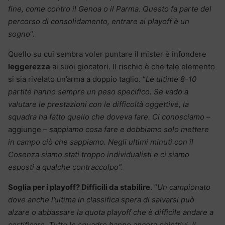
fine, come contro il Genoa o il Parma. Questo fa parte del
percorso di consolidamento, entrare ai playoff è un
sogno
“.
Quello su cui sembra voler puntare il mister è infondere
leggerezza
ai suoi giocatori. Il rischio è che tale elemento
si sia rivelato un’arma a doppio taglio. “
Le ultime 8-10
partite hanno sempre un peso specifico. Se vado a
valutare le prestazioni con le difficoltà oggettive, la
squadra ha fatto quello che doveva fare. Ci conosciamo
–
aggiunge –
sappiamo cosa fare e dobbiamo solo mettere
in campo ciò che sappiamo. Negli ultimi minuti con il
Cosenza siamo stati troppo individualisti e ci siamo
esposti a qualche contraccolpo”.
Soglia per i playoff? Difficili da stabilire.
“
Un campionato
dove anche l’ultima in classifica spera di salvarsi può
alzare o abbassare la quota playoff che è difficile andare a
certificare. Tutte le squadre hanno ancora obiettivi. Il