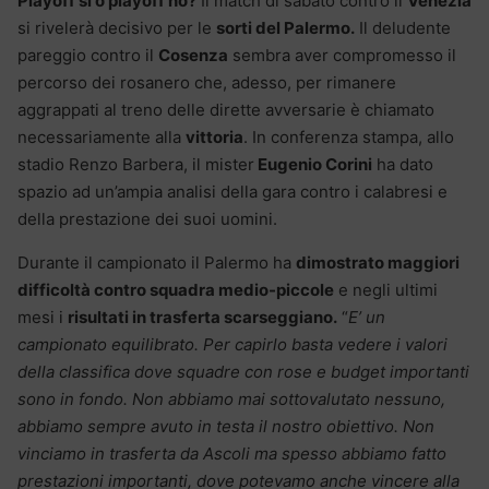
Playoff si o playoff no?
Il match di sabato contro il
Venezia
si rivelerà decisivo per le
sorti del Palermo.
Il deludente
pareggio contro il
Cosenza
sembra aver compromesso il
percorso dei rosanero che, adesso, per rimanere
aggrappati al treno delle dirette avversarie è chiamato
necessariamente alla
vittoria
. In conferenza stampa, allo
stadio Renzo Barbera, il mister
Eugenio Corini
ha dato
spazio ad un’ampia analisi della gara contro i calabresi e
della prestazione dei suoi uomini.
Durante il campionato il Palermo ha
dimostrato maggiori
difficoltà contro squadra medio-piccole
e negli ultimi
mesi i
risultati in trasferta scarseggiano.
“
E’ un
campionato equilibrato. Per capirlo basta vedere i valori
della classifica dove squadre con rose e budget importanti
sono in fondo. Non abbiamo mai sottovalutato nessuno,
abbiamo sempre avuto in testa il nostro obiettivo. Non
vinciamo in trasferta da Ascoli ma spesso abbiamo fatto
prestazioni importanti, dove potevamo anche vincere alla