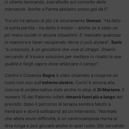
ci stiamo lavorando, soprattutto sul concetto delle
marcature. Anche a Parma abbiamo preso gol da lì
“.
Tra chi ha deluso di più c’è sicuramente
Gomes
. “
Ha fatto
la solita partita
– ha detto il mister –
anche se è stato un
po’ meno lucido in alcune situazioni. E’ mancato qualcosa
in manovra e l’aver recuperato Verre ci può aiutare
“.
Saric
“
è cresciuto, è un giocatore che vive di strappi. Stiamo
cercando di trovare soluzioni per mettere in risalto le sue
qualità e fargli capire dove attaccare il campo
“.
Contro il Cosenza
Segre
è stato chiamato a ricoprire un
ruolo non suo sull’
esterno destro.
Corini è ancora alla
ricerca di un’alternativa visto anche lo stop di
Di Mariano.
Il
numero 10 del Palermo infatti
rimarrà fuori più a lungo
del
previsto: dopo il percorso di terapia sembra fatichi a
rientrare e dovrà sottoporsi ad un intervento. “
Normale
che abbia avuto difficoltà, è un centrocampista ma ha la
leva lunga e può giocare anche in quel ruolo. Sto cercando