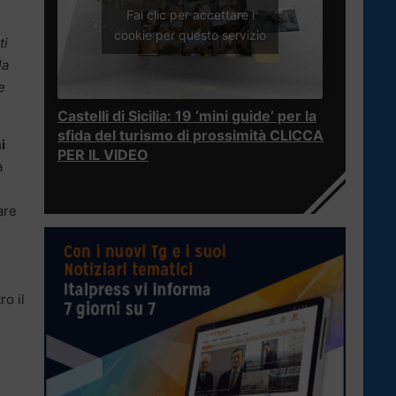
Fai clic per accettare i
cookie per questo servizio
ti
la
e
Castelli di Sicilia: 19 ‘mini guide’ per la
sfida del turismo di prossimità CLICCA
i
PER IL VIDEO
a
are
ro il