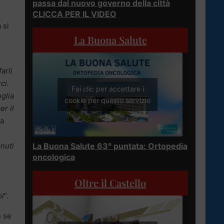
passa dal nuovo governo della città
CLICCA PER IL VIDEO
 si
La Buona Salute
arli
ci.
Fai clic per accettare i
glia
cookie per questo servizio
r il
la
nuti
La Buona Salute 63° puntata: Ortopedia
oncologica
Oltre il Castello
ol
“.
e se