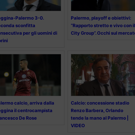
ggina-Palermo 3-0.
Palermo, playoff e obiettivi:
conda sconfitta
“Rapporto stretto e vivo con il
nsecutiva per gli uomini di
City Group”. Occhi sul mercat
rini
lermo calcio, arriva dalla
Calcio: concessione stadio
ggina il centrocampista
Renzo Barbera, Orlando
ancesco De Rose
tende la mano al Palermo |
VIDEO