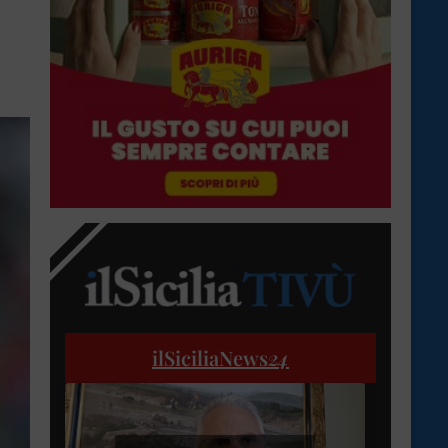
ilSiciliaNews
24