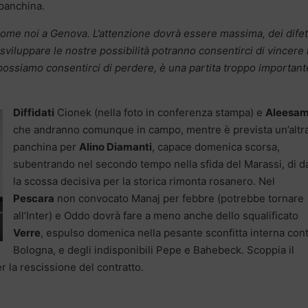
panchina.
me noi a Genova. L’attenzione dovrà essere massima, dei difet
sviluppare le nostre possibilità potranno consentirci di vincere 
ossiamo consentirci di perdere, è una partita troppo important
Diffidati
Cionek (nella foto in conferenza stampa) e
Aleesam
che andranno comunque in campo, mentre è prevista un’altr
panchina per
Alino Diamanti
, capace domenica scorsa,
subentrando nel secondo tempo nella sfida del Marassi, di d
la scossa decisiva per la storica rimonta rosanero. Nel
Pescara
non convocato Manaj per febbre (potrebbe tornare
all’Inter) e Oddo dovrà fare a meno anche dello squalificato
Verre
, espulso domenica nella pesante sconfitta interna cont
Bologna, e degli indisponibili Pepe e Bahebeck. Scoppia il
r la rescissione del contratto.