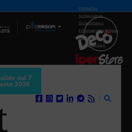
il SiciliaTivù
Siciliarurale.eu
Siciliammare.it
Il Network
Il Giornale della Bellezza
Siciliamedica.it
Sanitainsicilia.it