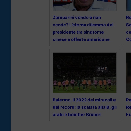
Zamparini vende o non
Re
vende? L’eterno dilemma del
Se
presidente tra sindrome
co
cinese e offerte americane
Co
Palermo, il 2022 dei miracoli e
Pa
dei record: la scalata alla B, gli
Re
arabi e bomber Brunori
Fr