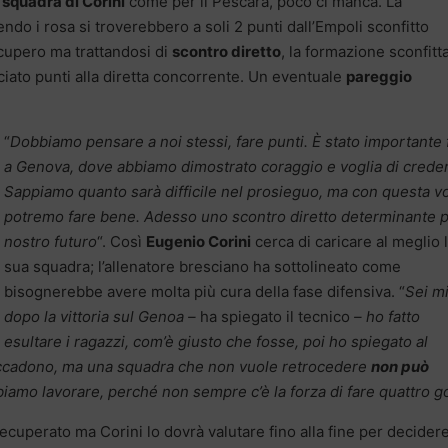
a
squadra di Corini
come per il Pescara, poco ci manca. La
endo i rosa si troverebbero a soli 2 punti dall’Empoli sconfitto
recupero ma trattandosi di
scontro diretto
, la formazione sconfitta
ciato punti alla diretta concorrente. Un eventuale
pareggio
“
Dobbiamo pensare a noi stessi, fare punti. È stato importante f
a Genova, dove abbiamo dimostrato coraggio e voglia di creder
Sappiamo quanto sarà difficile nel prosieguo, ma con questa vo
potremo fare bene. Adesso uno scontro diretto determinante pe
nostro futuro
“. Così
Eugenio Corini
cerca di caricare al meglio 
sua squadra; l’allenatore bresciano ha sottolineato come
bisognerebbe avere molta più cura della fase difensiva. “
Sei mi
dopo la vittoria sul Genoa –
ha spiegato il tecnico
– ho fatto
esultare i ragazzi, com’è giusto che fosse, poi ho spiegato al
 accadono, ma una squadra che non vuole retrocedere
non può
biamo lavorare, perché non sempre c’è la forza di fare quattro g
uperato ma Corini lo dovrà valutare fino alla fine per decider