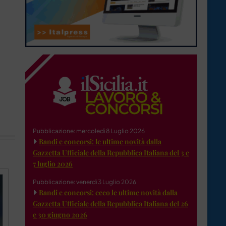
Pubblicazione: mercoledì 8 Luglio 2026
Bandi e concorsi: le ultime novità dalla
Gazzetta Ufficiale della Repubblica Italiana del 3 e
7 luglio 2026
Pubblicazione: venerdì 3 Luglio 2026
Bandi e concorsi: ecco le ultime novità dalla
Gazzetta Ufficiale della Repubblica Italiana del 26
e 30 giugno 2026