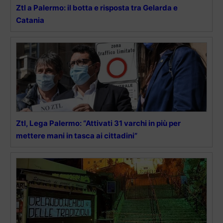
Ztl a Palermo: il botta e risposta tra Gelarda e
Catania
Ztl, Lega Palermo: “Attivati 31 varchi in più per
mettere mani in tasca ai cittadini”