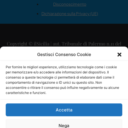
Disconoscimento
Dichiarazione sulla Privacy (UE)
Copyright © ilSicilia | aut. Tribunale di Palermo n.11 del
29/09/2015
Gestisci Consenso Cookie
Editore: Mercurio Comunicazione Soc. Coop. A.R.L.
Per fornire le migliori esperienze, utilizziamo tecnologie come i cookie
per memorizzare e/o accedere alle informazioni del dispositivo. Il
Direttore Editoriale: Maurizio Scaglione
consenso a queste tecnologie ci permetterà di elaborare dati come il
comportamento di navigazione o ID unici su questo sito. Non
Direttore Responsabile: Maria Calabrese
acconsentire o ritirare il consenso può influire negativamente su alcune
caratteristiche e funzioni.
p.zza Sant’Oliva, 9 – 90141 – Palermo – 091335557
P.IVA: 06334930820
Accetta
Mercurio Comunicazione Società Cooperativa a r.l. è
iscritta al Registro degli Operatori di Comunicazione al
Nega