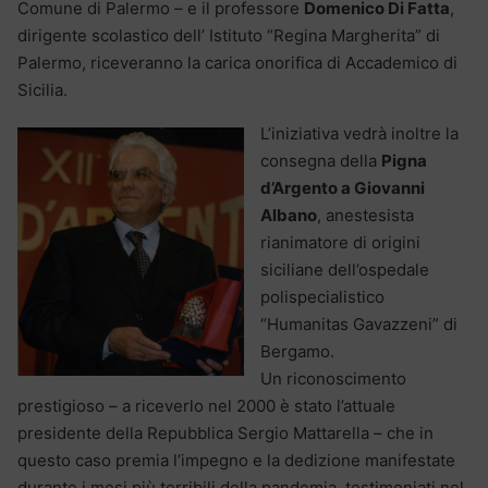
Comune di Palermo – e il professore
Domenico Di Fatta
,
dirigente scolastico dell’ Istituto “Regina Margherita” di
Palermo, riceveranno la carica onorifica di Accademico di
Sicilia.
L’iniziativa vedrà inoltre la
consegna della
Pigna
d’Argento a Giovanni
Albano
, anestesista
rianimatore di origini
siciliane dell’ospedale
polispecialistico
“Humanitas Gavazzeni” di
Bergamo.
Un riconoscimento
prestigioso – a riceverlo nel 2000 è stato l’attuale
presidente della Repubblica Sergio Mattarella – che in
questo caso premia l’impegno e la dedizione manifestate
durante i mesi più terribili della pandemia, testimoniati nel