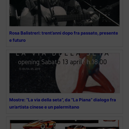
Rosa Balistreri: trent’anni dopo fra passato, presente
e futuro
Mostre: “La via della seta”, da “La Piana” dialogo fra
un’artista cinese e un palermitano