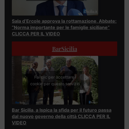
Sala d’Ercole approva la rottamazione, Abbate:
“Norma importante per le famiglie siciliane”
CLICCA PER IL VIDEO
BarSicilia
Fai clic per accettare i
cookie per questo servizio
Bar Sicilia, a Ispica la sfida per il futuro passa
dal nuovo governo della città CLICCA PER IL
VIDEO