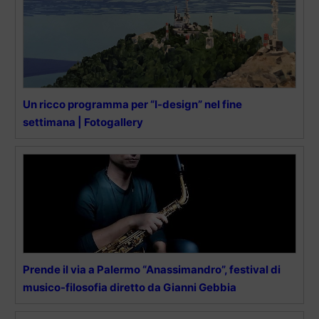
Un ricco programma per “I-design” nel fine
settimana | Fotogallery
Prende il via a Palermo “Anassimandro”, festival di
musico-filosofia diretto da Gianni Gebbia