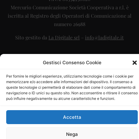
Mercurio Comunicazione Società Cooperativa a r.l. è
iscritta al Registro degli Operatori di Comunicazione al
numero 26988
Sito gestito da
La Digitale srl
–
info@ladigitale.it
Gestisci Consenso Cookie
Per fornire le migliori esperienze, utilizziamo tecnologie come i cookie per
memorizzare e/o accedere alle informazioni del dispositivo. Il consenso a
queste tecnologie ci permetterà di elaborare dati come il comportamento di
navigazione o ID unici su questo sito. Non acconsentire o ritirare il consenso
può influire negativamente su alcune caratteristiche e funzioni.
Accetta
Nega