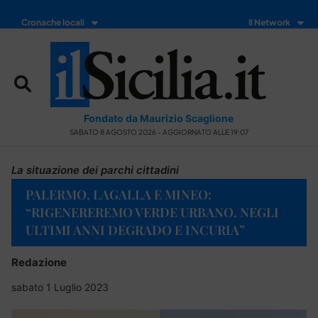
Cronache locali
Il Network
Fondato da Maurizio Scaglione
SABATO 8 AGOSTO 2026 - AGGIORNATO ALLE 19:07
La situazione dei parchi cittadini
PALERMO, LAGALLA E MINEO:
“RIGENEREREMO VERDE URBANO. NEGLI
ULTIMI ANNI DEGRADO E INCURIA”
Redazione
sabato 1 Luglio 2023