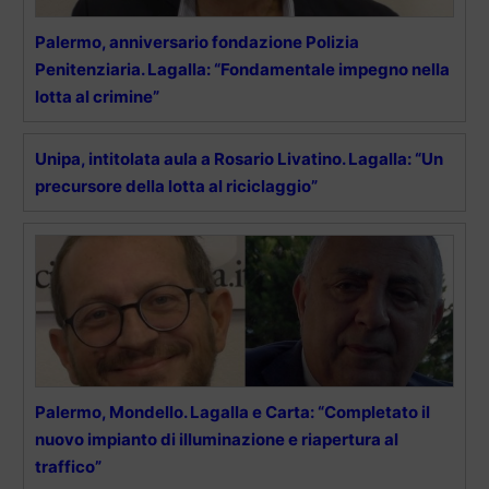
Palermo, anniversario fondazione Polizia
Penitenziaria. Lagalla: “Fondamentale impegno nella
lotta al crimine”
Unipa, intitolata aula a Rosario Livatino. Lagalla: “Un
precursore della lotta al riciclaggio”
Palermo, Mondello. Lagalla e Carta: “Completato il
nuovo impianto di illuminazione e riapertura al
traffico”