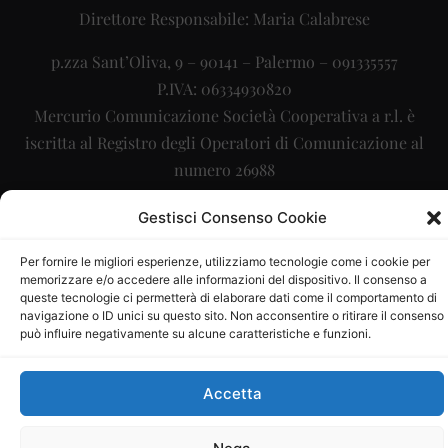
Direttore Responsabile: Maria Calabrese
p.zza Sant’Oliva, 9 – 90141 – Palermo – 091335557
P.IVA: 06334930820
Mercurio Comunicazione Società Cooperativa a r.l. è
iscritta al Registro degli Operatori di Comunicazione al
numero 26988
Sito gestito da
La Digitale srl
–
info@ladigitale.it
Gestisci Consenso Cookie
Per fornire le migliori esperienze, utilizziamo tecnologie come i cookie per
memorizzare e/o accedere alle informazioni del dispositivo. Il consenso a
queste tecnologie ci permetterà di elaborare dati come il comportamento di
navigazione o ID unici su questo sito. Non acconsentire o ritirare il consenso
può influire negativamente su alcune caratteristiche e funzioni.
Accetta