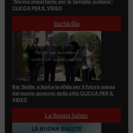
“Norma importante per le famiglie siciliane”
CLICCA PER IL VIDEO
BarSicilia
Fai clic per accettare i
cookie per questo servizio
Bar Sicilia, a Ispica la sfida per il futuro passa
dal nuovo governo della città CLICCA PER IL
VIDEO
La Buona Salute