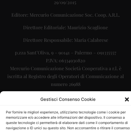
29/09/2015
Editore: Mercurio Comunicazione Soc. Coop. A.R.L.
Direttore Editoriale: Maurizio Scaglione
Direttore Responsabile: Maria Calabrese
p.zza Sant’Oliva, 9 – 90141 – Palermo – 091335557
P.IVA: 06334930820
Mercurio Comunicazione Società Cooperativa a r.l. è
iscritta al Registro degli Operatori di Comunicazione al
numero 26988
Sito gestito da
La Digitale srl
–
info@ladigitale.it
Gestisci Consenso Cookie
Per fornire le migliori esperienze, utilizziamo tecnologie come i cookie per
memorizzare e/o accedere alle informazioni del dispositivo. Il consenso a
queste tecnologie ci permetterà di elaborare dati come il comportamento di
navigazione o ID unici su questo sito. Non acconsentire o ritirare il consenso