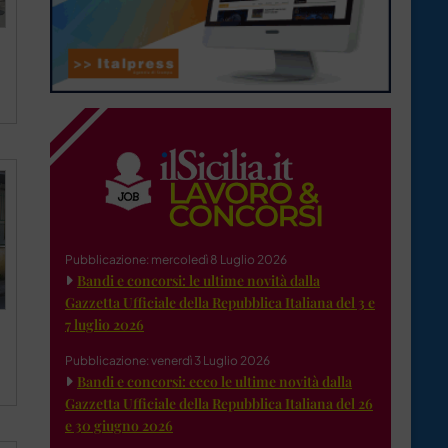
Pubblicazione: mercoledì 8 Luglio 2026
Bandi e concorsi: le ultime novità dalla
Gazzetta Ufficiale della Repubblica Italiana del 3 e
7 luglio 2026
Pubblicazione: venerdì 3 Luglio 2026
Bandi e concorsi: ecco le ultime novità dalla
Gazzetta Ufficiale della Repubblica Italiana del 26
e 30 giugno 2026