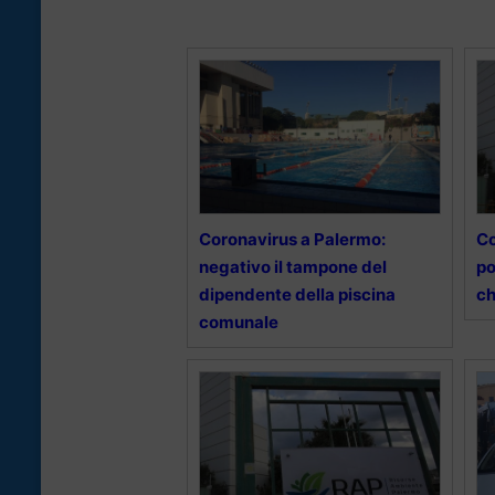
Coronavirus a Palermo:
Co
negativo il tampone del
po
dipendente della piscina
ch
comunale