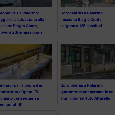
ronavirus a Palermo:
Coronavirus a Palermo:
ggiora la situazione alla
missione Biagio Conte,
ssione Biagio Conte,
salgono a 125 i positivi
coverati due missionari
ronavirus, la paura dei
Coronavirus a Palermo,
storatori sul Dpcm: “Si
quarantena per personale ed
schiano conseguenze
alunni dell’istituto Altarello
recuperabili”