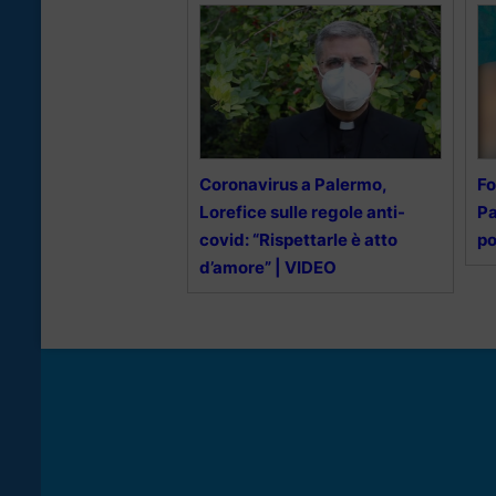
Coronavirus a Palermo,
Fo
Lorefice sulle regole anti-
Pa
covid: “Rispettarle è atto
po
d’amore” | VIDEO