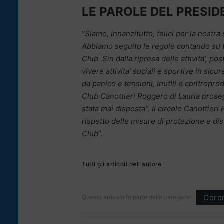
LE PAROLE DEL PRESI
“
Siamo, innanzitutto, felici per la nostra
Abbiamo seguito le regole contando su tut
Club. Sin dalla ripresa delle attivita’, p
vivere attivita’ sociali e sportive in si
da panico e tensioni, inutili e controprod
Club Canottieri Roggero di Lauria proseg
stata mai disposta”. Il circolo Canottieri 
rispetto delle misure di protezione e dis
Club
“.
Tutti gli articoli dell'autore
Coron
Questo articolo fa parte delle categorie: