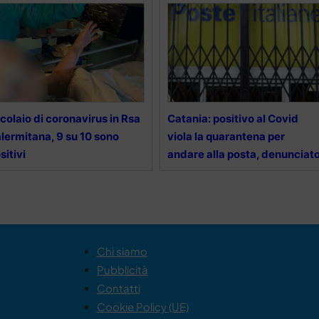
colaio di coronavirus in Rsa
Catania: positivo al Covid
lermitana, 9 su 10 sono
viola la quarantena per
sitivi
andare alla posta, denunciat
Chi siamo
Pubblicità
Contatti
Cookie Policy (UE)