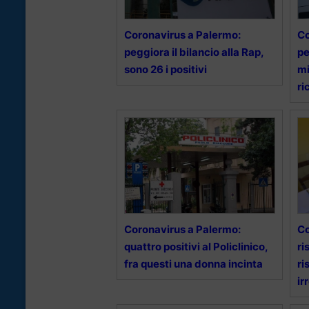
Coronavirus a Palermo:
Co
peggiora il bilancio alla Rap,
pe
sono 26 i positivi
mi
ri
Coronavirus a Palermo:
Co
quattro positivi al Policlinico,
ri
fra questi una donna incinta
ri
ir