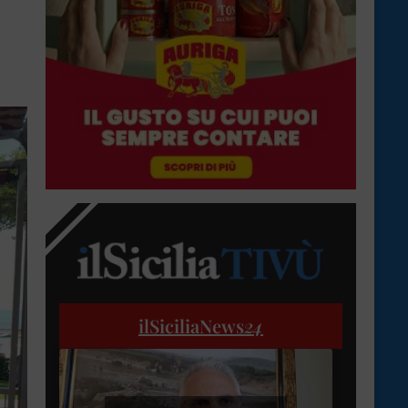
ilSiciliaNews
24