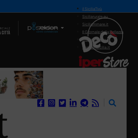
il SiciliaTivù
Siciliarurale.eu
Siciliammare.it
Il Network
Il Giornale della Bellezza
Siciliamedica.it
Sanitainsicilia.it