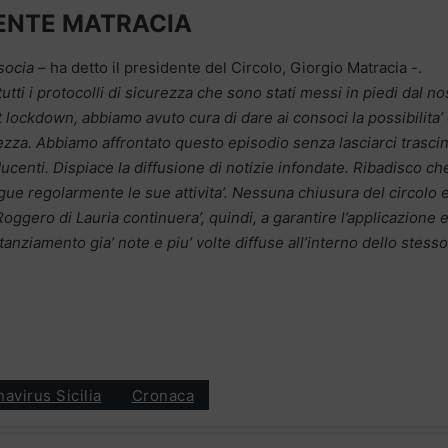
DENTE MATRACIA
 socia
– ha detto il presidente del Circolo, Giorgio Matracia -.
ti i protocolli di sicurezza che sono stati messi in piedi dal no
ost lockdown, abbiamo avuto cura di dare ai consoci la possibilita’ 
curezza. Abbiamo affrontato questo episodio senza lasciarci trasci
ucenti. Dispiace la diffusione di notizie infondate. Ribadisco che
ue regolarmente le sue attivita’. Nessuna chiusura del circolo e
Roggero di Lauria continuera’, quindi, a garantire l’applicazione e 
tanziamento gia’ note e piu’ volte diffuse all’interno dello stesso
avirus Sicilia
Cronaca