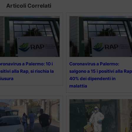
Articoli Correlati
ronavirus a Palermo: 10 i
Coronavirus a Palermo:
sitivi alla Rap, si rischia la
salgono a 15 i positivi alla Rap
iusura
40% dei dipendenti in
malattia