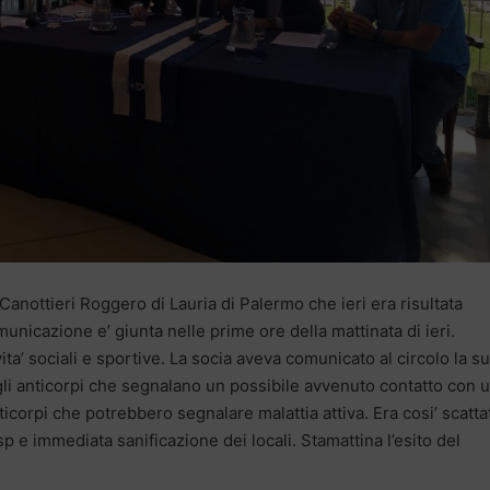
anottieri Roggero di Lauria di Palermo che ieri era risultata
municazione e’ giunta nelle prime ore della mattinata di ieri.
ta’ sociali e sportive. La socia aveva comunicato al circolo la s
r gli anticorpi che segnalano un possibile avvenuto contatto con 
ticorpi che potrebbero segnalare malattia attiva. Era cosi’ scattat
p e immediata sanificazione dei locali. Stamattina l’esito del