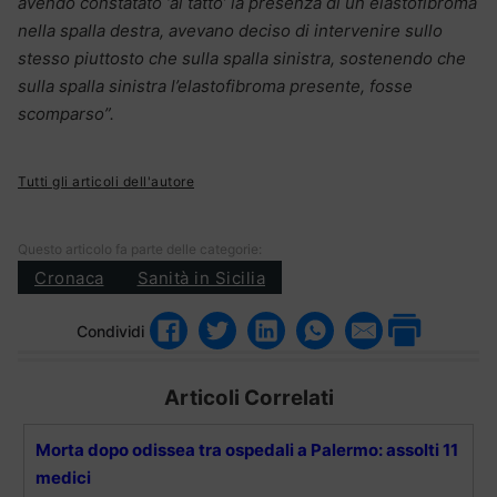
avendo constatato ‘al tatto’ la presenza di un elastofibroma
nella spalla destra, avevano deciso di intervenire sullo
stesso piuttosto che sulla spalla sinistra, sostenendo che
sulla spalla sinistra l’elastofibroma presente, fosse
scomparso”.
Tutti gli articoli dell'autore
Questo articolo fa parte delle categorie:
Cronaca
Sanità in Sicilia
Condividi
Articoli Correlati
Morta dopo odissea tra ospedali a Palermo: assolti 11
medici