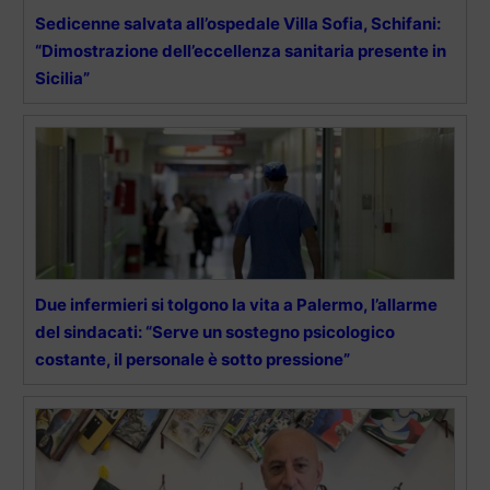
Sedicenne salvata all’ospedale Villa Sofia, Schifani:
“Dimostrazione dell’eccellenza sanitaria presente in
Sicilia”
Due infermieri si tolgono la vita a Palermo, l’allarme
del sindacati: “Serve un sostegno psicologico
costante, il personale è sotto pressione”