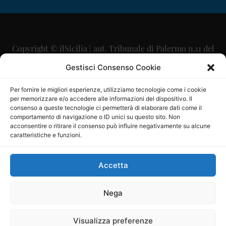
Copyright © ilSicilia | aut. Tribunale di Palermo n.11 del
29/09/2015
Gestisci Consenso Cookie
Editore: Mercurio Comunicazione Soc. Coop. A.R.L.
Per fornire le migliori esperienze, utilizziamo tecnologie come i cookie
per memorizzare e/o accedere alle informazioni del dispositivo. Il
Direttore Editoriale: Maurizio Scaglione
consenso a queste tecnologie ci permetterà di elaborare dati come il
comportamento di navigazione o ID unici su questo sito. Non
Direttore Responsabile: Maria Calabrese
acconsentire o ritirare il consenso può influire negativamente su alcune
caratteristiche e funzioni.
p.zza Sant’Oliva, 9 – 90141 – Palermo – 091335557
P.IVA: 06334930820
Accetta
Mercurio Comunicazione Società Cooperativa a r.l. è
iscritta al Registro degli Operatori di Comunicazione al
Nega
numero 26988
Visualizza preferenze
Sito gestito da
La Digitale srl
–
info@ladigitale.it