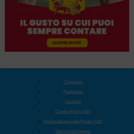
Chi siamo
Pubblicità
Contatti
Cookie Policy (UE)
Dichiarazione sulla Privacy (UE)
Disconoscimento