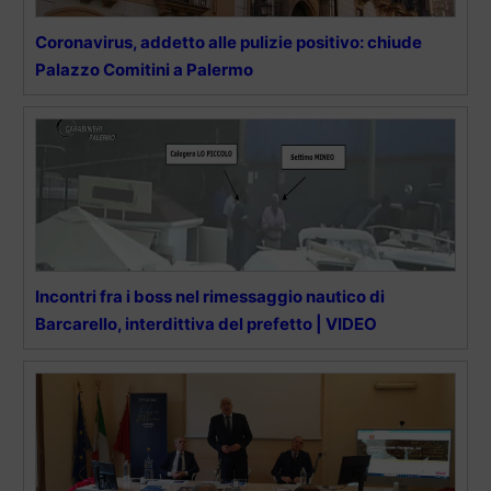
Coronavirus, addetto alle pulizie positivo: chiude
Palazzo Comitini a Palermo
Incontri fra i boss nel rimessaggio nautico di
Barcarello, interdittiva del prefetto | VIDEO