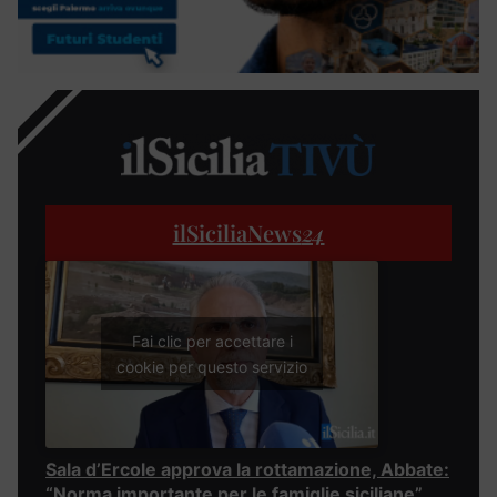
ilSiciliaNews
24
Fai clic per accettare i
cookie per questo servizio
Sala d’Ercole approva la rottamazione, Abbate:
“Norma importante per le famiglie siciliane”