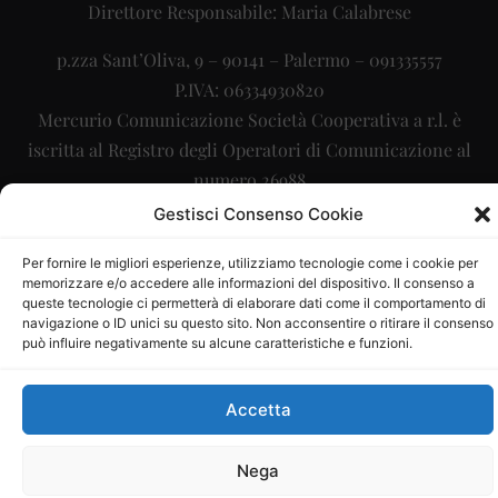
Direttore Responsabile: Maria Calabrese
p.zza Sant’Oliva, 9 – 90141 – Palermo – 091335557
P.IVA: 06334930820
Mercurio Comunicazione Società Cooperativa a r.l. è
iscritta al Registro degli Operatori di Comunicazione al
numero 26988
Gestisci Consenso Cookie
Sito gestito da
La Digitale srl
–
info@ladigitale.it
Per fornire le migliori esperienze, utilizziamo tecnologie come i cookie per
memorizzare e/o accedere alle informazioni del dispositivo. Il consenso a
queste tecnologie ci permetterà di elaborare dati come il comportamento di
navigazione o ID unici su questo sito. Non acconsentire o ritirare il consenso
può influire negativamente su alcune caratteristiche e funzioni.
Accetta
Nega